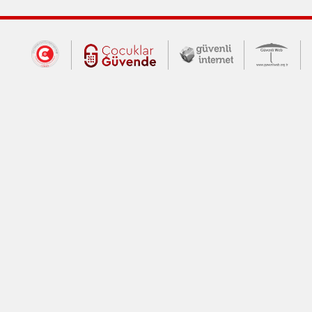
Dış Bağlantılar
Cumhurbaşkanlığı İletişim Merkezi (CİM
Çocuklar Güvende (yeni 
Güvenli İnte
Güv