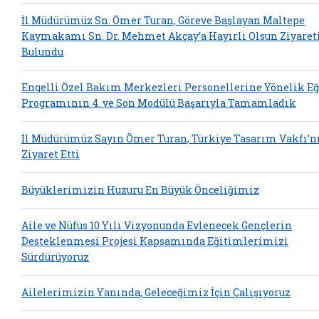
İl Müdürümüz Sn. Ömer Turan, Göreve Başlayan Maltepe
Kaymakamı Sn. Dr. Mehmet Akçay’a Hayırlı Olsun Ziyaret
Bulundu
Engelli Özel Bakım Merkezleri Personellerine Yönelik E
Programının 4. ve Son Modülü Başarıyla Tamamladık
İl Müdürümüz Sayın Ömer Turan, Türkiye Tasarım Vakfı’n
Ziyaret Etti
Büyüklerimizin Huzuru En Büyük Önceliğimiz
Aile ve Nüfus 10 Yılı Vizyonunda Evlenecek Gençlerin
Desteklenmesi Projesi Kapsamında Eğitimlerimizi
Sürdürüyoruz
Ailelerimizin Yanında, Geleceğimiz İçin Çalışıyoruz