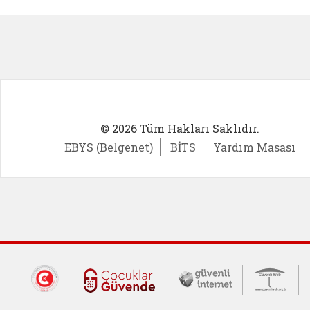
Kadın Girişimci (yeni sekmede açıl
İlk Öğ
© 2026 Tüm Hakları Saklıdır.
EBYS (Belgenet)
BİTS
Yardım Masası
Dış Bağlantılar
Cumhurbaşkanlığı İletişim Merkezi (CİM
Çocuklar Güvende (yeni 
Güvenli İnte
Güv