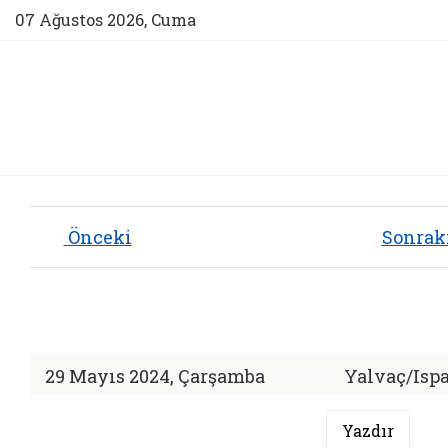
Sosyal M
07 Ağustos 2026, Cuma
T.C. AILE VE SOSYAL
HIZMETLER BAKANLIĞI
ISPARTA AILE VE SOSYAL HIZMETLER İL
MÜDÜRLÜĞÜ
Önceki
Sonrak
29 Mayıs 2024, Çarşamba
Yalvaç/Ispa
Yazdır