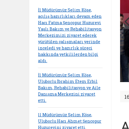
İl Müdürümüz Selim Köse,
açılış hazırlıkları devam eden
Hacı Fatma Şençopur Huzurevi
Yaşlı Bakım ve Rehabilitasyon
Merkezimizi ziyaret ederek
yürütülen çalışmaları yerinde
inceledi ve hazırlık süreci
hakkında yetkililerden bilgi
aldı.
İl Müdürümüz Selim Köse,
Uluborlu İbrahim Etem Erbil
Bakım, Rehabilitasyon ve Aile
Danışma Merkezini ziyaret
1
etti.
ll Müdürümüz Selim Köse,
A
Uluborlu Hacı Ahmet Şençopur
Huzurevini ziyaret etti.