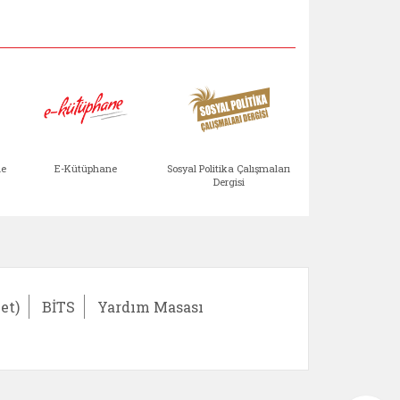
Aile Çocuk Derg
me
E-Kütüphane
Sosyal Politika Çalışmaları
Dergisi
)
Bağışlar ve Yardımlar (yeni sekmede açılır)
bilirlik Değerlendirme Modülü (yeni sekmede açıl
E-Kütüphane (yeni sekmede açılır)
Sosyal Politika Çalış
Ail
et)
BİTS
Yardım Masası