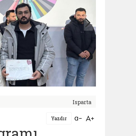
Isparta
Bağlantıyı aç
Bağlantıyı aç
Yazdır
ogramı