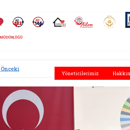
AİLEM İletişim Merkezi
Aile ve 
Sıkça Sorulan Sorular
Alo 183 (yeni sekmede açılır)
Alo 144 (yeni sekmede açılır)
Koruyucu Aile (yeni sekmede açılır)
İL MÜDÜRLÜĞÜ
Önceki
Yöneticilerimiz
Hakkım