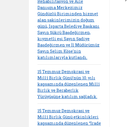
Rehabilitasyon ve Aile
Danışma Merkezimiz
Gündüzlü Biriminden hizmet
alan sakinlerimizin doğum
günü, Isparta Belediye Başkanı
Sayın Şükrü Başdeğirmen,
kıymetli eşi Sayın Şadiye
Başdeğirmen ve İl Müdürümüz
Sayın Selim Köse'nin
katılımlarıyla kutlandı.
15 Temmuz Demokrasi ve
Millî Birlik Günü’nün 10. yılı
kapsamında düzenlenen Millî
Birlik ve Beraberlik
Yürüyüşüne katılım sağladık.
15 Temmuz Demokrasi ve
Millî Birlik Günü etkinlikleri
kapsamında düzenlenen “İrade