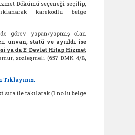
izmet Dökümü seçeneği seçilip,
ıklanarak karekodlu belge
e görev yapan/yapmış olan
nen
unvan, statü ve ayrıldı ise
si ya da E-Devlet Hitap Hizmet
emur, sözleşmeli (657 DMK 4/B,
n
Tıklayınız.
ıra ile takılarak (1 no.lu belge