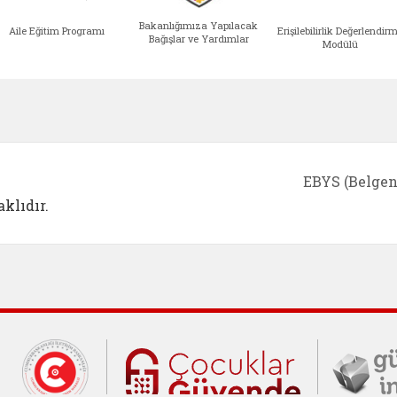
Bakanlığımıza Yapılacak
Aile Eğitim Programı
Erişilebilirlik Değerlendir
Bağışlar ve Yardımlar
Modülü
e açılır)
enim Ailem (yeni sekmede açılır)
Aile Eğitim Programı (yeni sekmede açılır
Bakanlığımıza Yapılacak 
Erişile
EBYS (Belgen
klıdır.
Cumhurbaşkanlığı İletişim Merkezi (C
Çocuklar Gü