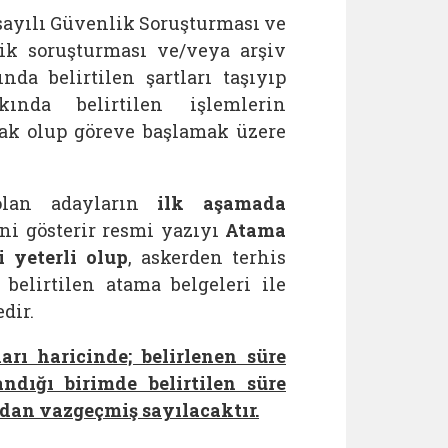
sayılı Güvenlik Soruşturması ve
k soruşturması ve/veya arşiv
nda belirtilen şartları taşıyıp
kında belirtilen işlemlerin
ak olup göreve başlamak üzere
olan adayların
ilk aşamada
ini gösterir resmi yazıyı
Atama
 yeterli olup
, askerden terhis
belirtilen atama belgeleri ile
dir.
rı haricinde; belirlenen süre
ndığı birimde belirtilen süre
an vazgeçmiş sayılacaktır.