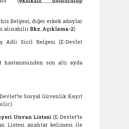
mu (
eksiksiz doldurulup
is Belgesi, diğer erkek adaylar
n alınabilir
Bkz. Açıklama-2
)
Adli Sicil Belgesi (E-Devlet
 hastanesinden son altı ayda
-Devlet’te Sosyal Güvenlik Kayıt
lir.)
şyeri Unvan Listesi
(E-Devlet’te
 Listesi anahtar kelimesi ile