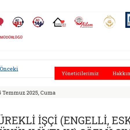
AİLEM İletişim Merkezi
Aile ve 
Sıkça Sorulan Sorular
Alo 183 (yeni sekmede açılır)
Alo 144 (yeni sekmede açılır)
Koruyucu Aile (yeni sekmede açılır)
İL MÜDÜRLÜĞÜ
yal Hizmetler İl Müd
Önceki
Yöneticilerimiz
Hakkım
5 Temmuz 2025, Cuma
ÜREKLİ İŞÇİ (ENGELLİ, ES