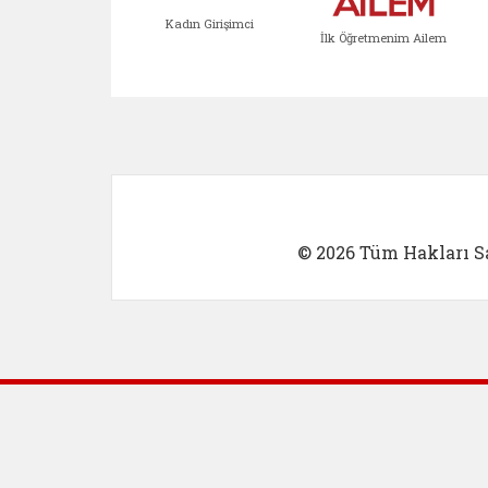
Kadın Girişimci
İlk Öğretmenim Ailem
Kadın Girişimci (yeni sekmed
İlk Öğretm
© 2026 Tüm Hakları Sa
Dış Bağlantılar