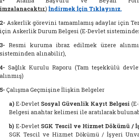
1-
Atama Başvuru ve Beyan For
imzalanacaktır.
)
İndirmek İçin
Tıklayınız.
2-
Askerlik görevini tamamlamış adaylar için Terh
için Askerlik Durum Belgesi (E-Devlet sisteminde
3-
Resmi kuruma ibraz edilmek üzere alınmış 
sisteminden alınabilir),
4-
Sağlık Kurulu Raporu (Tam teşekkülü devlet
alınmış)
5-
Çalışma Geçmişine İlişkin Belgeler
a)
E-Devlet
Sosyal Güvenlik Kayıt Belgesi
(E
Belgesi anahtar kelimesi ile aratılarak bulunabi
b)
E-Devlet
SGK Tescil ve Hizmet Dökümü / İ
SGK Tescil ve Hizmet Dökümü / İşyeri Unvan