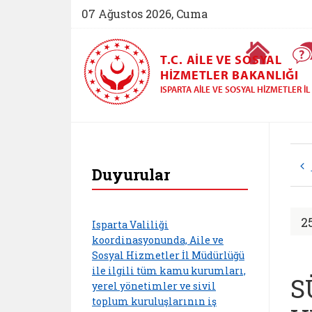
07 Ağustos 2026, Cuma
Ana Sayfa
T.C. AILE VE SOSYAL
HIZMETLER BAKANLIĞI
ISPARTA AILE VE SOSYAL HIZMETLER 
Isparta Aile ve Sos
Duyurular
2
Isparta Valiliği
koordinasyonunda, Aile ve
Sosyal Hizmetler İl Müdürlüğü
ile ilgili tüm kamu kurumları,
S
yerel yönetimler ve sivil
toplum kuruluşlarının iş