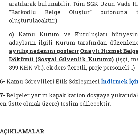
aratılarak bulunabilir. Tüm SGK Uzun Vade H
“
Barkodlu Belge Oluştur
”
butonuna t
oluşturulacaktır.
)
c)
Kamu Kurum ve Kuruluşları bünyesind
adayların ilgili Kurum tarafından düzenle
ayrılış nedenini gösterir
Onaylı Hizmet Belge
Dökümü (Sosyal Güvenlik Kurumu)
(işçi, m
399 KHK vb.), ek ders ücretli, proje personeli...)
6-
Kamu Görevlileri Etik Sözleşmesi
İndirmek İçi
7-
Belgeler yarım kapak karton dosyaya yukarıdaki s
en üstte olmak üzere) teslim edilecektir.
AÇIKLAMALAR