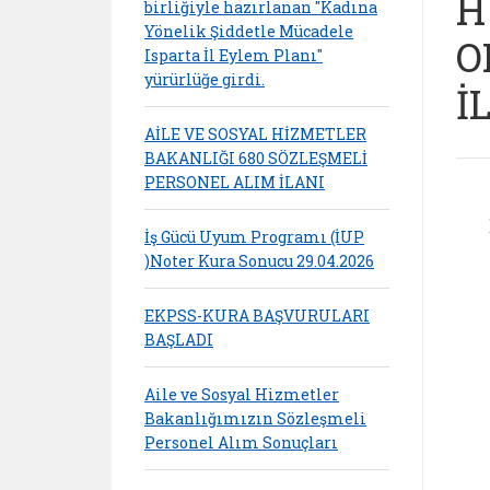
H
birliğiyle hazırlanan "Kadına
Yönelik Şiddetle Mücadele
O
Isparta İl Eylem Planı"
yürürlüğe girdi.
İ
AİLE VE SOSYAL HİZMETLER
BAKANLIĞI 680 SÖZLEŞMELİ
PERSONEL ALIM İLANI
İş Gücü Uyum Programı (İUP
)Noter Kura Sonucu 29.04.2026
EKPSS-KURA BAŞVURULARI
BAŞLADI
Aile ve Sosyal Hizmetler
Bakanlığımızın Sözleşmeli
Personel Alım Sonuçları