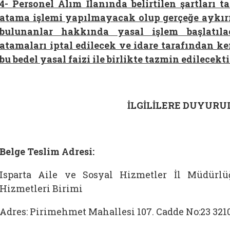
4-
Personel Alım İlanında belirtilen şartları t
atama işlemi yapılmayacak olup gerçeğe aykırı
bulunanlar hakkında yasal işlem başlatıla
atamaları iptal edilecek ve idare tarafından ke
bu bedel yasal faizi ile birlikte tazmin edilecekti
İLGİLİLERE DUYURU
Belge Teslim Adresi:
Isparta Aile ve Sosyal Hizmetler İl Müdürlü
Hizmetleri Birimi
Adres: Pirimehmet Mahallesi 107. Cadde No:23 321