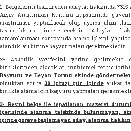
1-
Belgelerini teslim eden adaylar hakkında 7315 
Arşiv Araştırması Kanunu kapsamında güvenli
araştırması yaptırılacak olup ayrıca alım ilanı
taşımadıkları incelenecektir. Adaylar hak
tamamlanması sonrasında atama işlemi yapılac
atandıkları birime başvurmaları gerekmektedir.
2
-
Askerlik vazifesini yerine getirmekte 
birliklerinden alacakları muhtemel terhis tarih
Başvuru ve Beyan Formu ekinde
göndermeleri
olduktan sonra
30 (otuz) gün içinde
yukarıda 
birlikte atama için başvuru yapmaları gerekmekte
3- Resmi belge ile ispatlanan mazeret durumla
içerisinde atanma talebinde bulunmayan, ata
içinde göreve başlamayan aday, atanma hakkınd