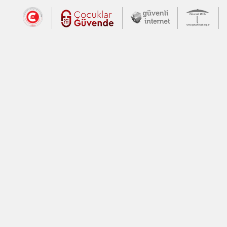
Dış Bağlantılar
Cumhurbaşkanlığı İletişim Merkezi (CİM
Çocuklar Güvende (yeni 
Güvenli İnte
Güv