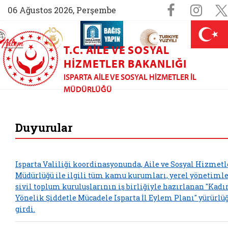
Sosyal M
Faceboo
Ins
06 Ağustos 2026, Perşembe
AİLEM İletişim Merkezi (yeni sekmede açılır)
Aile ve Nüfus On Yılı (yeni sekmede açılır)
Darülaceze bağış sayfası (yeni sekme
açılır)
 Aile (yeni sekmede açılır)
T.C. AILE VE SOSYAL
HIZMETLER BAKANLIĞI
ISPARTA AILE VE SOSYAL HIZMETLER İL
MÜDÜRLÜĞÜ
Isparta Aile ve Sos
Duyurular
Isparta Valiliği koordinasyonunda, Aile ve Sosyal Hizmetle
Müdürlüğü ile ilgili tüm kamu kurumları, yerel yönetimle
sivil toplum kuruluşlarının iş birliğiyle hazırlanan "Kadı
Yönelik Şiddetle Mücadele Isparta İl Eylem Planı" yürürlü
girdi.