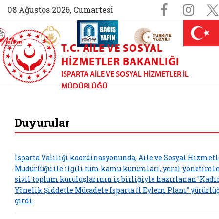
Sosyal M
Faceboo
Ins
08 Ağustos 2026, Cumartesi
AİLEM İletişim Merkezi (yeni sekmede açılır)
Aile ve Nüfus On Yılı (yeni sekmede açılır)
Darülaceze bağış sayfası (yeni sekme
açılır)
 Aile (yeni sekmede açılır)
T.C. AILE VE SOSYAL
HIZMETLER BAKANLIĞI
ISPARTA AILE VE SOSYAL HIZMETLER İL
MÜDÜRLÜĞÜ
Isparta Aile ve Sos
Duyurular
Isparta Valiliği koordinasyonunda, Aile ve Sosyal Hizmetle
Müdürlüğü ile ilgili tüm kamu kurumları, yerel yönetimle
sivil toplum kuruluşlarının iş birliğiyle hazırlanan "Kadı
Yönelik Şiddetle Mücadele Isparta İl Eylem Planı" yürürlü
girdi.