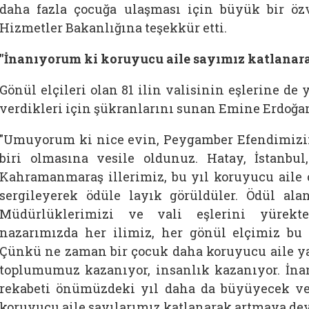
daha fazla çocuğa ulaşması için büyük bir özv
Hizmetler Bakanlığına teşekkür etti.
"İnanıyorum ki koruyucu aile sayımız katlana
Gönül elçileri olan 81 ilin valisinin eşlerine de
verdikleri için şükranlarını sunan Emine Erdoğan
"Umuyorum ki nice evin, Peygamber Efendimizin
biri olmasına vesile oldunuz. Hatay, İstanbul
Kahramanmaraş illerimiz, bu yıl koruyucu aile ç
sergileyerek ödüle layık görüldüler. Ödül ala
Müdürlüklerimizi ve vali eşlerini yürekt
nazarımızda her ilimiz, her gönül elçimiz bu 
Çünkü ne zaman bir çocuk daha koruyucu aile yan
toplumumuz kazanıyor, insanlık kazanıyor. İna
rekabeti önümüzdeki yıl daha da büyüyecek ve
koruyucu aile sayılarımız katlanarak artmaya dev