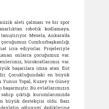
üzik aleti çalması ve bir spor
yazarlıktan robotik kodlamaya,
tanıştırıyor. Mesela, Ankara'da
18 çocuğumuz Cumhurbaşkanlığı
t icra ediyorlar. Projeleriyle
azanan onlarca çocuğumuz var.
nlerimiz, bürokratlarımız var.
yük başarılara imza atan flüt
idir. Çocukluğundaki en büyük
n Yunus Topal, Kuzey ve Güney
ı başarmıştır. Bu evlatlarımızın
 sahip çıktığı kurumlarımızda
en büyük destekçisi oldu. Bazı
 devletin oğluyum' dediklerine