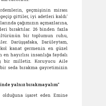
rdemlerin, geçmişinin mirası
eçip gittiler, iyi adetleri kaldı'
kalarında çağımızın açmazlarına,
eri bıraktılar. 26 binden fazla
kültürünün bir toplumun ruhu,
iler. Darüşşafaka, Darüleytam,
ne kol kanat germenin en güzel
n en hayırlısı insanlığa faydalı
ş bir milletiz. Koruyucu Aile
bir seda bırakma gayretimizin
erinde yalnız bırakmayalım"
lu olduğuna işaret eden Emine