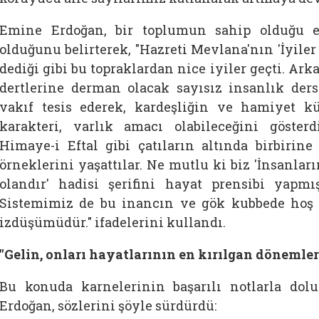
Emine Erdoğan, bir toplumun sahip olduğu e
olduğunu belirterek, "Hazreti Mevlana'nın 'İyiler g
dediği gibi bu topraklardan nice iyiler geçti. Ar
dertlerine derman olacak sayısız insanlık dersl
vakıf tesis ederek, kardeşliğin ve hamiyet 
karakteri, varlık amacı olabileceğini gösterd
Himaye-i Eftal gibi çatıların altında birbiri
örneklerini yaşattılar. Ne mutlu ki biz 'İnsanları
olandır' hadisi şerifini hayat prensibi yapmı
Sistemimiz de bu inancın ve gök kubbede hoş 
izdüşümüdür." ifadelerini kullandı.
"Gelin, onları hayatlarının en kırılgan döneml
Bu konuda karnelerinin başarılı notlarla do
Erdoğan, sözlerini şöyle sürdürdü: