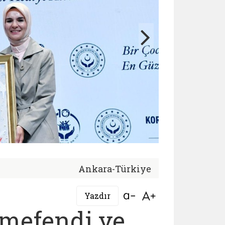
Ankara-Türkiye
Bağlantıyı aç
Bağlantıyı aç
Yazdır
mefendi ve