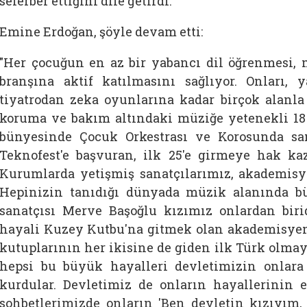
seferber ettiğini dile getirdi.
Emine Erdoğan, şöyle devam etti:
"Her çocuğun en az bir yabancı dil öğrenmesi, m
branşına aktif katılmasını sağlıyor. Onları, 
tiyatrodan zeka oyunlarına kadar birçok alanla 
koruma ve bakım altındaki müziğe yetenekli 
bünyesinde Çocuk Orkestrası ve Korosunda sana
Teknofest'e başvuran, ilk 25'e girmeye hak k
Kurumlarda yetişmiş sanatçılarımız, akademisye
Hepinizin tanıdığı dünyada müzik alanında bü
sanatçısı Merve Başoğlu kızımız onlardan bir
hayali Kuzey Kutbu'na gitmek olan akademisye
kutuplarının her ikisine de giden ilk Türk olmay
hepsi bu büyük hayalleri devletimizin onlara
kurdular. Devletimiz de onların hayallerinin 
sohbetlerimizde onların 'Ben devletin kızıyım,