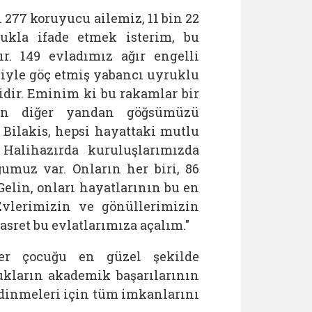
 277 koruyucu ailemiz, 11 bin 22
ukla ifade etmek isterim, bu
ır. 149 evladımız ağır engelli
iyle göç etmiş yabancı uyruklu
ridir. Eminim ki bu rakamlar bir
rken diğer yandan göğsümüzü
 Bilakis, hepsi hayattaki mutlu
. Halihazırda kuruluşlarımızda
umuz var. Onların her biri, 86
Gelin, onları hayatlarının bu en
Evlerimizin ve gönüllerimizin
hasret bu evlatlarımıza açalım."
her çocuğu en güzel şekilde
ukların akademik başarılarının
edinmeleri için tüm imkanlarını