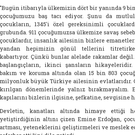
"Bugün itibarıyla ülkemizin dört bir yanında 9 bin
çocuğumuzu baş tacı ediyor. Şunu da mutlul
çocukların, 1345'i özel gereksinimli çocuklard
grubunda. 911 çocuğumuzsa ülkemize savaş sebeb
çocuklardır, insanlık ailesinin bizlere emanetle
yandan hepimizin gönül tellerini titreti
kabartıyor. Çünkü bunlar alelade rakamlar değil.
başlangıçların, ikinci şansların hikayeleridir
bakım ve koruma altında olan 15 bin 803 çocuğ
milyonluk büyük Türkiye ailesinin evlatlarıdır. 
kırılgan dönemlerinde yalnız bırakmayalım. 
kapılarını bizlerin ilgisine, şefkatine, sevgisine 
Devletin, kanatları altında himaye ettiği 
yetiştirdiğinin altını çizen Emine Erdoğan, çoc
artması, yeteneklerini geliştirmeleri ve meslek 