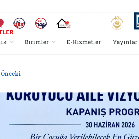
Aile ve 
Sıkça Sorulan Sorular
Alo 183 (yeni sekmede açılır)
Alo 144 (yeni sekmede açılır)
Koruyucu Aile (yeni sekmede açılır)
AİLEM İletişim Merkezi
I
TLER
rir
, alt menü içerir
, alt menü içerir
lık
Birimler
E-Hizmetler
Yayınlar
Önceki