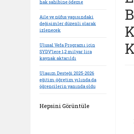
hak sahibine ödeme
B
Aile ve nüfus yapısındaki
değişimler düzenli olarak
K
izlenecek
K
Ulusal Vefa Programı için
SYDV’lere 1,2 milyar lira
kaynak aktarıldı
Ulaşım Desteği 2025-2026
eğitim-öğretim yılında da
öğrencilerin yanında oldu
Hepsini Görüntüle