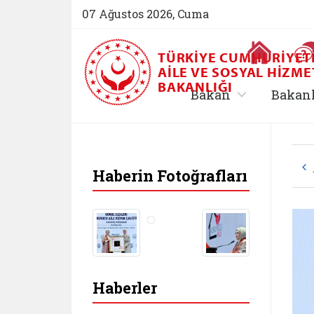
07 Ağustos 2026, Cuma
Ana Sayfa
TÜRKIYE CUMHURIYET
AILE VE SOSYAL HIZME
BAKANLIĞI
, alt menü içe
Bakan
Bakan
Haberin Fotoğrafları
Haberler