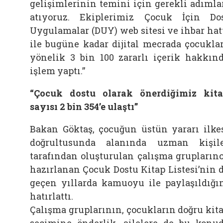
gelişimlerinin temini için gerekli adımla
atıyoruz. Ekiplerimiz Çocuk İçin Do
Uygulamalar (DUY) web sitesi ve ihbar hat
ile bugüne kadar dijital mecrada çocukla
yönelik 3 bin 100 zararlı içerik hakkın
işlem yaptı.”
“Çocuk dostu olarak önerdiğimiz kit
sayısı 2 bin 354’e ulaştı”
Bakan Göktaş, çocuğun üstün yararı ilke
doğrultusunda alanında uzman kişil
tarafından oluşturulan çalışma grupların
hazırlanan Çocuk Dostu Kitap Listesi’nin 
geçen yıllarda kamuoyu ile paylaşıldığı
hatırlattı.
Çalışma gruplarının, çocukların doğru kit
seçimine önderlik, ailelere de bu konu