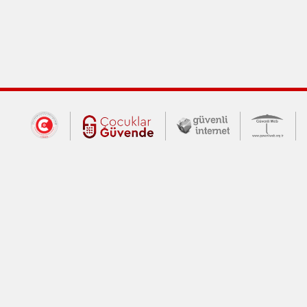
Dış Bağlantılar
Cumhurbaşkanlığı İletişim Merkezi (CİM
Çocuklar Güvende (yeni 
Güvenli İnte
Güv