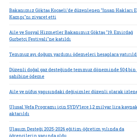
Bakanımız Göktaş Kocaeli'de düzenlenen "İnsan Hakları 
Kampı"nı ziyaret etti
Aile ve Sosyal Hizmetler Bakanımız Göktaş "19. Emirdağ
Gurbetçi Festivali"ne katıldı
Temmuz ayı doğum yardımı ödemeleri hesaplara yatırıld
Düzenli doğal gaz desteğinde temmuz döneminde 504 bin
sahibine ödeme
Aile ve nüfus yapısındaki değişimler düzenli olarak izlen
Ulusal Vefa Programı için SYDV’lere 1,2 milyar lira kayna
aktarıldı
Ulaşım Desteği 2025-2026 eğitim-öğretim yılında da
öğrencilerin yanında oldu