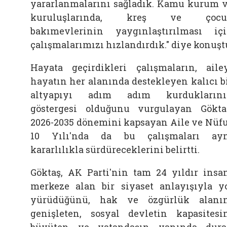
yararlanmalarını sağladık. Kamu kurum 
kuruluşlarında, kreş ve çocu
bakımevlerinin yaygınlaştırılması iç
çalışmalarımızı hızlandırdık." diye konuşt
Hayata geçirdikleri çalışmaların, aile
hayatın her alanında destekleyen kalıcı b
altyapıyı adım adım kurduklarını
göstergesi olduğunu vurgulayan Gökta
2026-2035 dönemini kapsayan Aile ve Nüf
10 Yılı'nda da bu çalışmaları ay
kararlılıkla sürdüreceklerini belirtti.
Göktaş, AK Parti'nin tam 24 yıldır insa
merkeze alan bir siyaset anlayışıyla y
yürüdüğünü, hak ve özgürlük alanı
genişleten, sosyal devletin kapasitesi
büyüten ve vatandaşın yanında dur