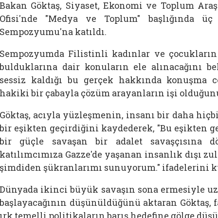
Bakan Göktaş, Siyaset, Ekonomi ve Toplum Araşt
Ofisi'nde "Medya ve Toplum" başlığında ü
Sempozyumu'na katıldı.
Sempozyumda Filistinli kadınlar ve çocukların
bulduklarına dair konuların ele alınacağını b
sessiz kaldığı bu gerçek hakkında konuşma c
hakiki bir çabayla çözüm arayanların işi olduğunu
Göktaş, acıyla yüzleşmenin, insanı bir daha hiçb
bir eşikten geçirdiğini kaydederek, "Bu eşikten 
bir güçle savaşan bir adalet savaşçısına 
katılımcımıza Gazze'de yaşanan insanlık dışı zul
şimdiden şükranlarımı sunuyorum." ifadelerini k
Dünyada ikinci büyük savaşın sona ermesiyle uz
başlayacağının düşünüldüğünü aktaran Göktaş, fa
ırk temelli politikaların barış hedefine gölge dü