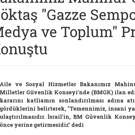
öktaş "Gazze Semp
edya ve Toplum" P
onuştu
Aile ve Sosyal Hizmetler Bakanımız Mahinu
Milletler Güvenlik Konseyi'nde (BMGK) ilan edil
kararını katliamın sonlandırılması adına at
gördüklerini belirterek, "Temennimiz, insani ya
ulaştırılmasıdır. İsrail'in, BM Güvenlik Konse
önce yerine getirmesidir." dedi