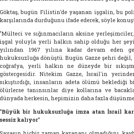
Göktaş, bugün Filistin'de yaşanan işgalin, bu pol
karşılarında durduğunu ifade ederek, söyle konuş
"Mülteci ve sığınmacıların aksine yerleşimciler,
işgal yoluyla yerli halkın sahip olduğu her şeyi
yılından 1967 yılına kadar devam eden ge
hukuksuzluğa dönüştü. Bugün Gazze şehri değil, 
coğrafya, yerli halkın ne düzeyde bir sıkışm
göstergesidir. Nitekim Gazze, İsrail'in yerind
sıkıştırdığı, insanların adeta ölümü beklediği b
ölürlerse tanınsınlar diye kollarına ve bacakla
dünyada herkesin, hepimizin daha fazla düşünmesi 
"Büyük bir hukuksuzluğa imza atan İsrail karş
sessiz kalıyor"
Savaşın hiçbir zaman kazananı olmadığını, kay