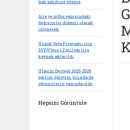
hak sahibine ödeme
G
Aile ve nüfus yapısındaki
değişimler düzenli olarak
M
izlenecek
K
Ulusal Vefa Programı için
SYDV’lere 1,2 milyar lira
kaynak aktarıldı
Ulaşım Desteği 2025-2026
eğitim-öğretim yılında da
öğrencilerin yanında oldu
Hepsini Görüntüle