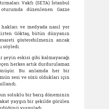
ırmaları Vakfı (SETA) İstanbul
ç oturumda düzenlenen Gazze
 hakları ve medyada nasıl yer
elirten Göktaş, bütün dünyanın
esareti gösterebilmenin ancak
 söyledi.
ir şeyin eskisi gibi kalmayacağı
geçen herkes artık durdurulamaz
dönüşür. Bu anlamda her bir
mün sesi ve sözü oldukları için
ullandı.
un soluklu bir barış döneminin
kat yaygın bir şekilde görülen
şürdüğünü vurguladı.