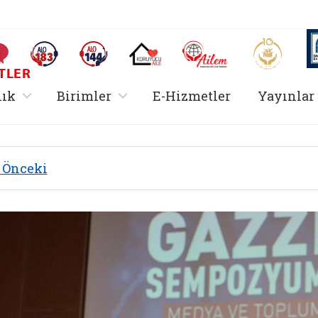
AİLEM İletişim Merkezi
Aile ve 
Sıkça Sorulan Sorular
Alo 183 (yeni sekmede açılır)
Alo 144 (yeni sekmede açılır)
Koruyucu Aile (yeni sekmede açılır)
I
TLER
rir
, alt menü içerir
, alt menü içerir
lık
Birimler
E-Hizmetler
Yayınlar
Önceki