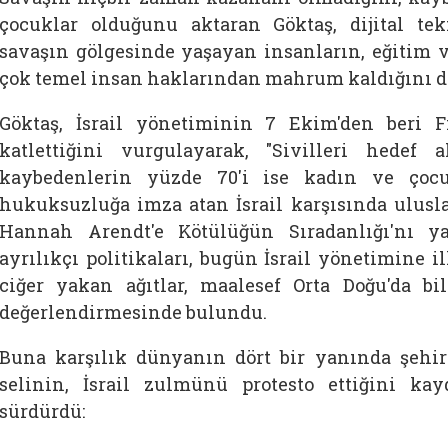
çocuklar olduğunu aktaran Göktaş, dijital tekn
savaşın gölgesinde yaşayan insanların, eğitim v
çok temel insan haklarından mahrum kaldığını dil
Göktaş, İsrail yönetiminin 7 Ekim'den beri Fi
katlettiğini vurgulayarak, "Sivilleri hedef 
kaybedenlerin yüzde 70'i ise kadın ve çocu
hukuksuzluğa imza atan İsrail karşısında uluslar
Hannah Arendt'e Kötülüğün Sıradanlığı'nı y
ayrılıkçı politikaları, bugün İsrail yönetimine i
ciğer yakan ağıtlar, maalesef Orta Doğu'da bi
değerlendirmesinde bulundu.
Buna karşılık dünyanın dört bir yanında şehi
selinin, İsrail zulmünü protesto ettiğini kay
sürdürdü: