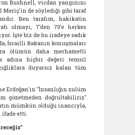
ron Bushnell, vicdan yangınını
Meriç'in de söylediği gibi taraf
andır. Ben tarafım, hakikatin
rafı olmayı, 7'den 70'e herkes
yor. İşte biz de bu iradeye sadık
a, İsrailli Bakanın konuşmaları
lara ölümün daha merhametli
 adına hiçbir değeri temsil
çığlıklara duyarsız kalan tüm
e Erdoğan'ın "İnsanlığın zulüm
m gözetmeden doğrultabiliriz"
yatın mümkün olduğu inancıyla,
fade etti.
receğiz"