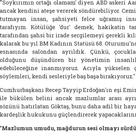
"'Soykırımın ortağı olamam' diyen ABD askeri Aa
ancak kendini ateşe vererek söndürebiliyor. Cemil 
tutmayan insan, şahsiyeti felce uğramış ins
tarafıyım. Kötülüğe 'dur' demek, hakikatin ta
tarafından şahsi bir irade sergilemeyi gerekli kılı
kalarak bu yıl BM Kadının Statüsü 68. Oturumu'nd
esnasında salondan ayrıldık. Çünkü, çocuk
olduğunu düşündüren bir yönetimin insanlık
edebileceğine inanmıyoruz. Acıyla yükselen 
söylemleri, kendi sesleriyle baş başa bırakıyoruz."
Cumhurbaşkanı Recep Tayyip Erdoğan'ın eşi Emin
ile bükülen belini ancak mazlumlar arası ayrı
sözünü hatırlatan Göktaş, bunu daha adil bir ha
kardeşlik hukukunu güçlendirerek yapacaklarını i
"Mazlumun umudu, mağdurun sesi olmayı sürdü