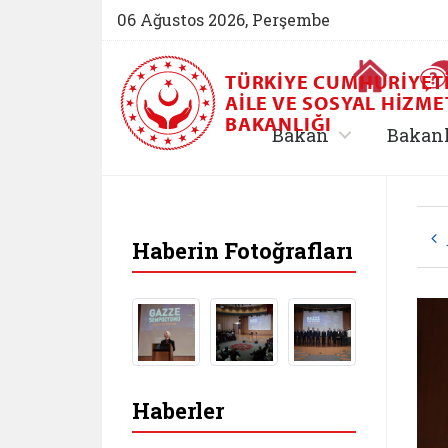
06 Ağustos 2026, Perşembe
Ana Sayfa
TÜRKIYE CUMHURIYET
AILE VE SOSYAL HIZME
BAKANLIĞI
, alt menü içe
Bakan
Bakan
Haberin Fotoğrafları
Haberler