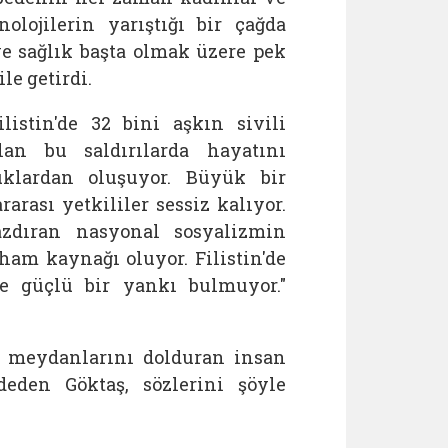
olojilerin yarıştığı bir çağda
e sağlık başta olmak üzere pek
e getirdi.
listin'de 32 bini aşkın sivili
alan bu saldırılarda hayatını
klardan oluşuyor. Büyük bir
arası yetkililer sessiz kalıyor.
azdıran nasyonal sosyalizmin
lham kaynağı oluyor. Filistin'de
le güçlü bir yankı bulmuyor."
r meydanlarını dolduran insan
deden Göktaş, sözlerini şöyle