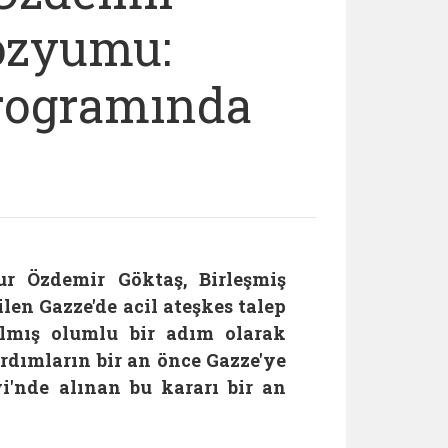
ozyumu:
rogramında
r Özdemir Göktaş, Birleşmiş
en Gazze'de acil ateşkes talep
ılmış olumlu bir adım olarak
rdımların bir an önce Gazze'ye
yi'nde alınan bu kararı bir an