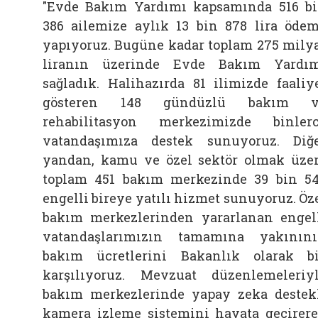
"Evde Bakım Yardımı kapsamında 516 b
386 ailemize aylık 13 bin 878 lira öde
yapıyoruz. Bugüne kadar toplam 275 mily
liranın üzerinde Evde Bakım Yardı
sağladık. Halihazırda 81 ilimizde faaliy
gösteren 148 gündüzlü bakım v
rehabilitasyon merkezimizde binler
vatandaşımıza destek sunuyoruz. Diğ
yandan, kamu ve özel sektör olmak üze
toplam 451 bakım merkezinde 39 bin 5
engelli bireye yatılı hizmet sunuyoruz. Öz
bakım merkezlerinden yararlanan engel
vatandaşlarımızın tamamına yakının
bakım ücretlerini Bakanlık olarak b
karşılıyoruz. Mevzuat düzenlemeleriy
bakım merkezlerinde yapay zeka destek
kamera izleme sistemini hayata geçirer