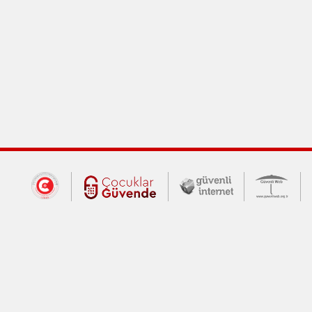
Dış Bağlantılar
Cumhurbaşkanlığı İletişim Merkezi (CİM
Çocuklar Güvende (yeni 
Güvenli İnte
Güv