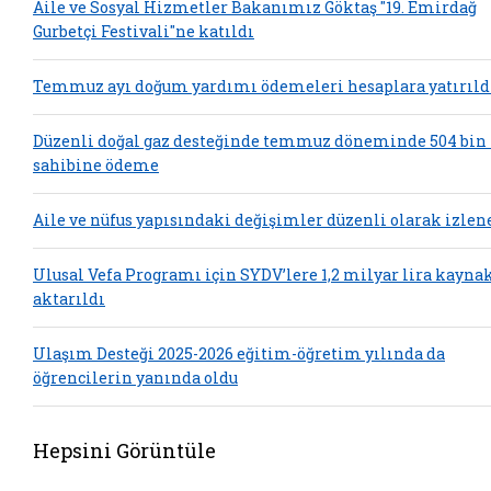
Aile ve Sosyal Hizmetler Bakanımız Göktaş "19. Emirdağ
Gurbetçi Festivali"ne katıldı
Temmuz ayı doğum yardımı ödemeleri hesaplara yatırıld
Düzenli doğal gaz desteğinde temmuz döneminde 504 bin
sahibine ödeme
Aile ve nüfus yapısındaki değişimler düzenli olarak izlen
Ulusal Vefa Programı için SYDV’lere 1,2 milyar lira kayna
aktarıldı
Ulaşım Desteği 2025-2026 eğitim-öğretim yılında da
öğrencilerin yanında oldu
Hepsini Görüntüle