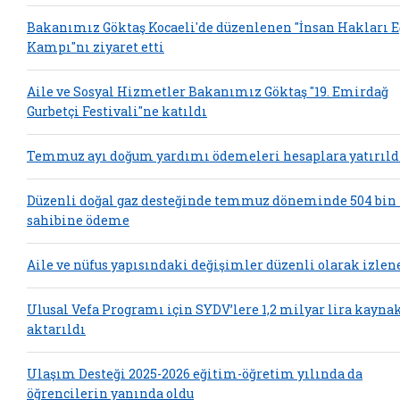
Bakanımız Göktaş Kocaeli'de düzenlenen "İnsan Hakları 
Kampı"nı ziyaret etti
Aile ve Sosyal Hizmetler Bakanımız Göktaş "19. Emirdağ
Gurbetçi Festivali"ne katıldı
Temmuz ayı doğum yardımı ödemeleri hesaplara yatırıld
Düzenli doğal gaz desteğinde temmuz döneminde 504 bin
sahibine ödeme
Aile ve nüfus yapısındaki değişimler düzenli olarak izlen
Ulusal Vefa Programı için SYDV’lere 1,2 milyar lira kayna
aktarıldı
Ulaşım Desteği 2025-2026 eğitim-öğretim yılında da
öğrencilerin yanında oldu