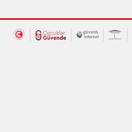
Dış Bağlantılar
Cumhurbaşkanlığı İletişim Merkezi (CİM
Çocuklar Güvende (yeni 
Güvenli İnte
Güv