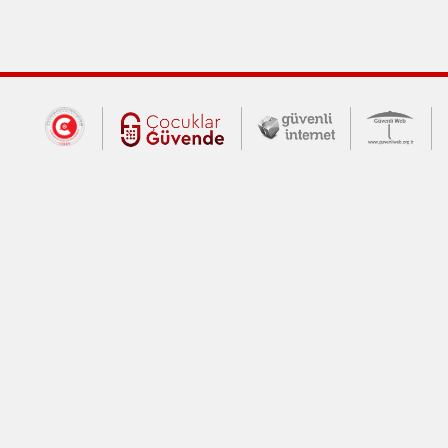
Dış Bağlantılar
Cumhurbaşkanlığı İletişim Merkezi (CİM
Çocuklar Güvende (yeni 
Güvenli İnte
Güv