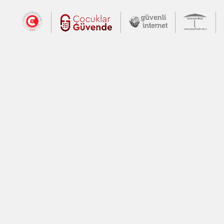
Dış Bağlantılar
Cumhurbaşkanlığı İletişim Merkezi (CİM
Çocuklar Güvende (yeni 
Güvenli İnte
Güv