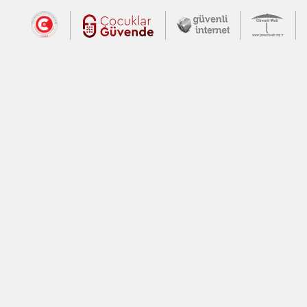
Dış Bağlantılar
Cumhurbaşkanlığı İletişim Merkezi (CİM
Çocuklar Güvende (yeni 
Güvenli İnte
Güv