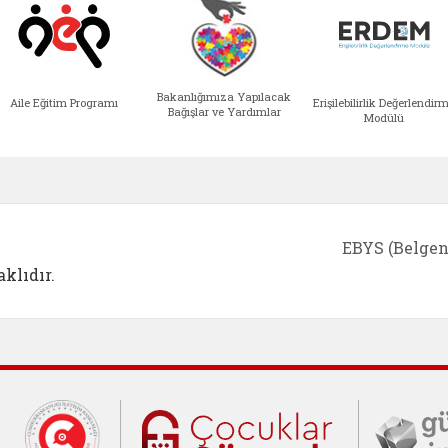
Bakanlığımıza Yapılacak
Aile Eğitim Programı
Erişilebilirlik Değerlendir
Bağışlar ve Yardımlar
Modülü
e açılır)
enim Ailem (yeni sekmede açılır)
Aile Eğitim Programı (yeni sekmede açılır
Bakanlığımıza Yapılacak 
Erişile
EBYS (Belgen
klıdır.
Cumhurbaşkanlığı İletişim Merkezi (C
Çocuklar Gü