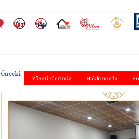
AİLEM İletişim Merkezi
Aile ve 
Sıkça Sorulan Sorular
Alo 183 (yeni sekmede açılır)
Alo 144 (yeni sekmede açılır)
Koruyucu Aile (yeni sekmede açılır)
Önceki
Yöneticilerimiz
Hakkımızda
Pr