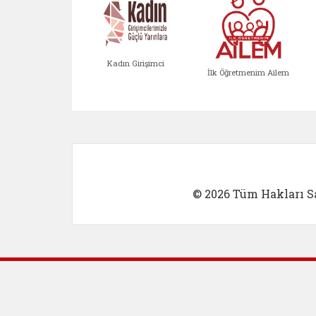
Kadın Girişimci
İlk Öğretmenim Ailem
Kadın Girişimci (yeni sekmed
İlk Öğretm
© 2026 Tüm Hakları Sa
Dış Bağlantılar