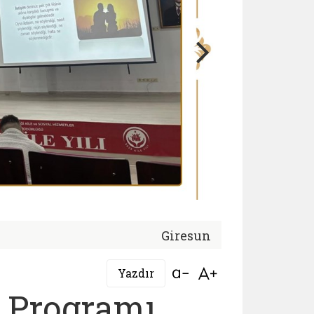
Giresun
Bağlantıyı aç
Bağlantıyı aç
Yazdır
m Programı