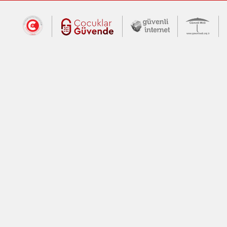
Dış Bağlantılar
Cumhurbaşkanlığı İletişim Merkezi (CİM
Çocuklar Güvende (yeni 
Güvenli İnte
Güv