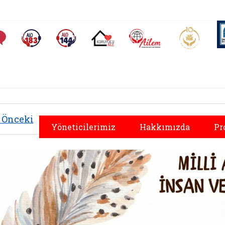
AİLEM İletişim Merkezi
Aile ve 
Sıkça Sorulan Sorular
Alo 183 (yeni sekmede açılır)
Alo 144 (yeni sekmede açılır)
Koruyucu Aile (yeni sekmede açılır)
Önceki
Yöneticilerimiz
Hakkımızda
Pr