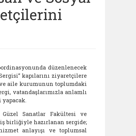
etçilerini
koordinasyonunda düzenlenecek
ergisi” kapılarını ziyaretçilere
ı ve aile kurumunun toplumdaki
ergi, vatandaşlarımızla anlamlı
i yapacak.
i Güzel Sanatlar Fakültesi ve
ş birliğiyle hazırlanan sergide;
 hizmet anlayışı ve toplumsal