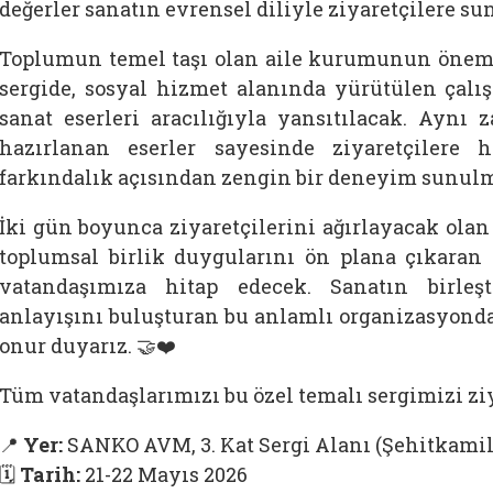
değerler sanatın evrensel diliyle ziyaretçilere su
Toplumun temel taşı olan aile kurumunun öne
sergide, sosyal hizmet alanında yürütülen çal
sanat eserleri aracılığıyla yansıtılacak. Aynı 
hazırlanan eserler sayesinde ziyaretçilere
farkındalık açısından zengin bir deneyim sunulm
İki gün boyunca ziyaretçilerini ağırlayacak olan 
toplumsal birlik duygularını ön plana çıkaran 
vatandaşımıza hitap edecek. Sanatın birleş
anlayışını buluşturan bu anlamlı organizasyonda
onur duyarız. 🤝❤️
Tüm vatandaşlarımızı bu özel temalı sergimizi zi
📍
Yer:
SANKO AVM, 3. Kat Sergi Alanı (Şehitkamil
🗓️
Tarih:
21-22 Mayıs 2026