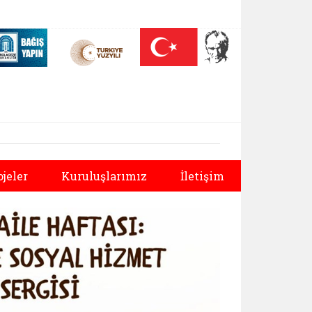
 (yeni sekmede açılır)
Nüfus On Yılı (yeni sekmede açılır)
Darülaceze bağış sayfası (yeni sekmede açılır)
Sonraki
ojeler
Kuruluşlarımız
İletişim