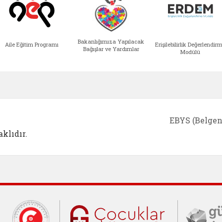
Bakanlığımıza Yapılacak
Aile Eğitim Programı
Erişilebilirlik Değerlendir
Bağışlar ve Yardımlar
Modülü
e açılır)
enim Ailem (yeni sekmede açılır)
Aile Eğitim Programı (yeni sekmede açılır
Bakanlığımıza Yapılacak 
Erişile
EBYS (Belgen
klıdır.
Cumhurbaşkanlığı İletişim Merkezi (C
Çocuklar Gü