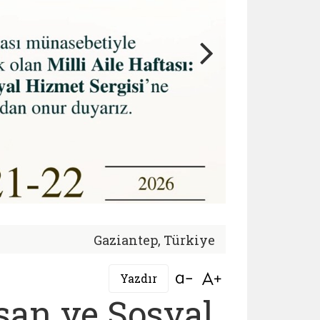
Gaziantep, Türkiye
Bağlantıyı aç
Bağlantıyı aç
Yazdır
nsan ve Sosyal