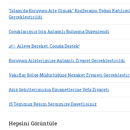
"İslam'da Koruyucu Aile Olmak" Konferansı Yoğun Katılım
Gerçekleştirildi
Çocuklarımız İçin Anlamlı Buluşma Düzenlendi
👶✨ Aileye Bereket, Çocuğa Destek!
Koruyucu Ailelerimize Anlamlı Ziyaret Gerçekleştirildi
Vakıflar Bölge Müdürlüğüne Nezaket Ziyareti Gerçekleştir
Aziz Şehitlerimizin Emanetlerine Vefa Ziyareti
15 Temmuz Resim Sergimize Davetlisiniz
Hepsini Görüntüle