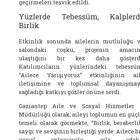
geçirmeleri teşvik edildi.
Yüzlerde Tebessüm, Kalplerd
Birlik
Etkinlik sonunda ailelerin mutluluğu 
salondaki coşku, projenin amacın
ulaştığını bir kez daha gösterdi
Katılımcıların yüzlerindeki tebessü
“Ailece Yarışıyoruz” etkinliğinin ai
iletişimine ve toplumsal dayanışma
sağladığı katkıyı gözler önüne serdi.
Gaziantep Aile ve Sosyal Hizmetler 
Müdürlüğü olarak; aileyi toplumun en güç
temeli olarak görmekte, “Birlik, beraberli
saygı ve sevginin birleştiği yerde: Ailece b
varız” anlayışıyla, aile odakl