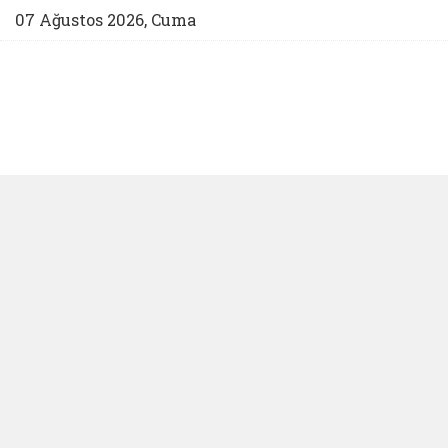
07 Ağustos 2026, Cuma
T.C. AILE VE SOSYAL
HIZMETLER BAKANLIĞI
GAZIANTEP İL MÜDÜRLÜĞÜ
Önceki
Sonrak
21 Mayıs 2026, Perşembe
Gaziantep, Türk
Yazdır