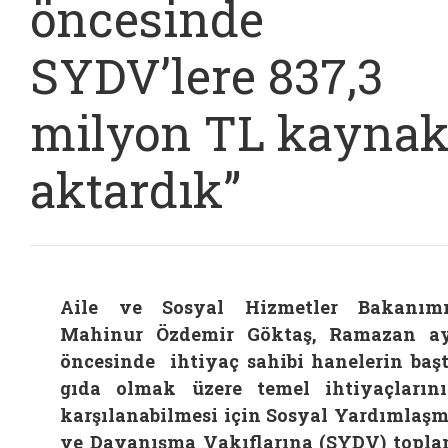
öncesinde
SYDV’lere 837,3
milyon TL kayna
aktardık”
Aile ve Sosyal Hizmetler Bakanım
Mahinur Özdemir Göktaş, Ramazan a
öncesinde ihtiyaç sahibi hanelerin baş
gıda olmak üzere temel ihtiyaçların
karşılanabilmesi için Sosyal Yardımlaş
ve Dayanışma Vakıflarına (SYDV) topl