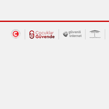
Dış Bağlantılar
Cumhurbaşkanlığı İletişim Merkezi (CİM
Çocuklar Güvende (yeni 
Güvenli İnte
Güv