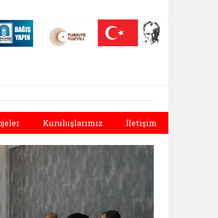
 (yeni sekmede açılır)
Nüfus On Yılı (yeni sekmede açılır)
Darülaceze bağış sayfası (yeni sekmede açılır)
Sonraki
ojeler
Kuruluşlarımız
İletişim