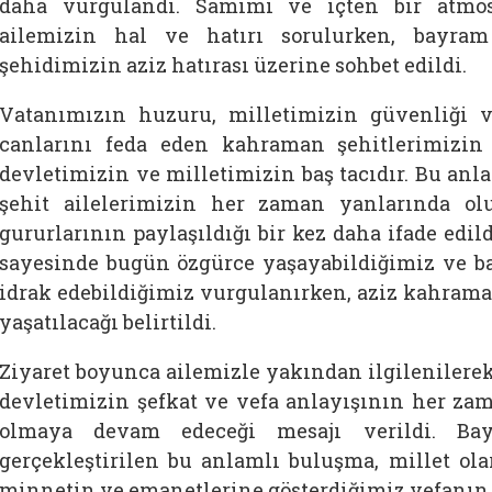
daha vurgulandı. Samimi ve içten bir atmos
ailemizin hal ve hatırı sorulurken, bayra
şehidimizin aziz hatırası üzerine sohbet edildi.
Vatanımızın huzuru, milletimizin güvenliği 
canlarını feda eden kahraman şehitlerimizin g
devletimizin ve milletimizin baş tacıdır. Bu anlay
şehit ailelerimizin her zaman yanlarında ol
gururlarının paylaşıldığı bir kez daha ifade edild
sayesinde bugün özgürce yaşayabildiğimiz ve b
idrak edebildiğimiz vurgulanırken, aziz kahrama
yaşatılacağı belirtildi.
Ziyaret boyunca ailemizle yakından ilgilenilerek
devletimizin şefkat ve vefa anlayışının her za
olmaya devam edeceği mesajı verildi. Ba
gerçekleştirilen bu anlamlı buluşma, millet o
minnetin ve emanetlerine gösterdiğimiz vefanın g