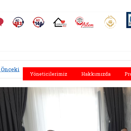
AİLEM İletişim Merkezi
Aile ve 
Sıkça Sorulan Sorular
Alo 183 (yeni sekmede açılır)
Alo 144 (yeni sekmede açılır)
Koruyucu Aile (yeni sekmede açılır)
Önceki
Yöneticilerimiz
Hakkımızda
Pr