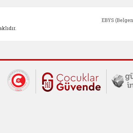
EBYS (Belgen
klıdır.
Cumhurbaşkanlığı İletişim Merkezi (C
Çocuklar Gü