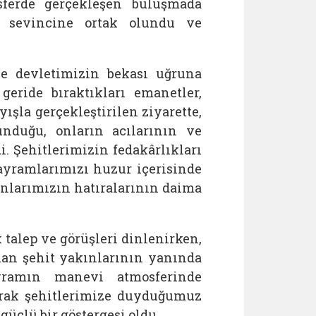
ferde gerçekleşen buluşmada
m sevincine ortak olundu ve
ve devletimizin bekası uğruna
eride bıraktıkları emanetler,
ışla gerçekleştirilen ziyarette,
unduğu, onların acılarının ve
i. Şehitlerimizin fedakârlıkları
ayramlarımızı huzur içerisinde
nlarımızın hatıralarının daima
 talep ve görüşleri dinlenirken,
man şehit yakınlarının yanında
yramın manevi atmosferinde
larak şehitlerimize duyduğumuz
üçlü bir göstergesi oldu.