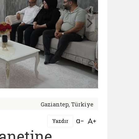
Gaziantep, Türkiye
Bağlantıyı aç
Bağlantıyı aç
Yazdır
anetine