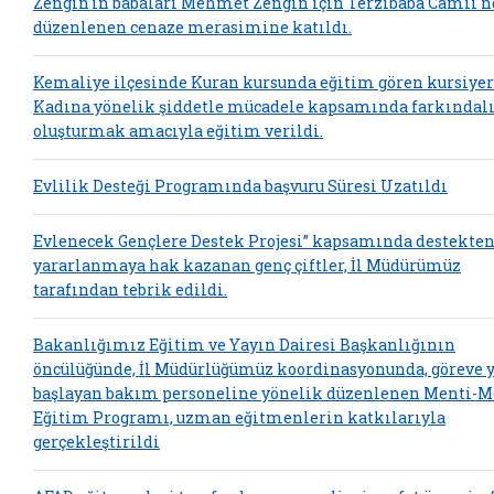
Zengin'in babaları Mehmet Zengin için Terzibaba Camii'n
düzenlenen cenaze merasimine katıldı.
Kemaliye ilçesinde Kuran kursunda eğitim gören kursiyer
Kadına yönelik şiddetle mücadele kapsamında farkındal
oluşturmak amacıyla eğitim verildi.
Evlilik Desteği Programında başvuru Süresi Uzatıldı
Evlenecek Gençlere Destek Projesi” kapsamında destekte
yararlanmaya hak kazanan genç çiftler, İl Müdürümüz
tarafından tebrik edildi.
Bakanlığımız Eğitim ve Yayın Dairesi Başkanlığının
öncülüğünde, İl Müdürlüğümüz koordinasyonunda, göreve 
başlayan bakım personeline yönelik düzenlenen Menti-M
Eğitim Programı, uzman eğitmenlerin katkılarıyla
gerçekleştirildi