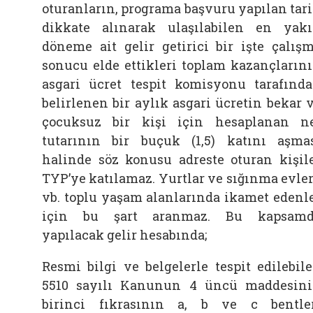
oturanların, programa başvuru yapılan tar
dikkate alınarak ulaşılabilen en yak
döneme ait gelir getirici bir işte çalış
sonucu elde ettikleri toplam kazançların
asgari ücret tespit komisyonu tarafınd
belirlenen bir aylık asgari ücretin bekar 
çocuksuz bir kişi için hesaplanan n
tutarının bir buçuk (1,5) katını aşma
halinde söz konusu adreste oturan kişil
TYP’ye katılamaz. Yurtlar ve sığınma evler
vb. toplu yaşam alanlarında ikamet edenl
için bu şart aranmaz. Bu kapsamd
yapılacak gelir hesabında;
Resmi bilgi ve belgelerle tespit edilebil
5510 sayılı Kanunun 4 üncü maddesin
birinci fıkrasının a, b ve c bentle