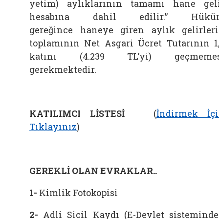
yetim) aylıklarının tamamı hane gel
hesabına dahil edilir.” Hükü
gereğince haneye giren aylık gelirler
toplamının Net Asgari Ücret Tutarının 1
katını (4.239 TL’yi) geçmemes
gerekmektedir.
KATILIMCI LİSTESİ
(
İndirmek İç
Tıklayınız
)
GEREKLİ OLAN EVRAKLAR..
1-
Kimlik Fotokopisi
2-
Adli Sicil Kaydı (E-Devlet sistemind