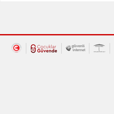
Dış Bağlantılar
Cumhurbaşkanlığı İletişim Merkezi (CİM
Çocuklar Güvende (yeni 
Güvenli İnte
Güv