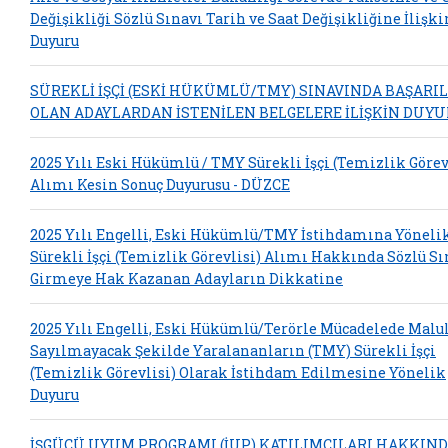
Değişikliği Sözlü Sınavı Tarih ve Saat Değişikliğine İlişki
Duyuru
SÜREKLİ İŞÇİ (ESKİ HÜKÜMLÜ/TMY) SINAVINDA BAŞARIL
OLAN ADAYLARDAN İSTENİLEN BELGELERE İLİŞKİN DUY
2025 Yılı Eski Hükümlü / TMY Sürekli İşçi (Temizlik Görev
Alımı Kesin Sonuç Duyurusu - DÜZCE
2025 Yılı Engelli, Eski Hükümlü/TMY İstihdamına Yöneli
Sürekli İşçi (Temizlik Görevlisi) Alımı Hakkında Sözlü S
Girmeye Hak Kazanan Adayların Dikkatine
2025 Yılı Engelli, Eski Hükümlü/Terörle Mücadelede Malu
Sayılmayacak Şekilde Yaralananların (TMY) Sürekli İşçi
(Temizlik Görevlisi) Olarak İstihdam Edilmesine Yönelik
Duyuru
İŞGÜCÜ UYUM PROGRAMI (İUP) KATILIMCILARI HAKKIN