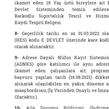
ikamet eden 18 Yaş üstü bireylere ait 
Devlet Sisteminden temin edilece
Barkodlu Sigortalılık Tescil ve Hizm
Kaydı Tespiti Belgesi.
8-
Geçerlilik tarihi en az 01.03.2022 ol
(HES) kodu E DEVLET üzerinde kare kod
olarak alınacaktır.
9-
Adrese Dayalı Nüfus Kayıt Sistemi
(ADNKS) göre katılımcı ile aynı adres
ikamet eden çalışanlara ait; progra
başvuru yapılan tarih (16.08.2021) dikka
alınarak ulaşılabilen en yakın döneme a
maaş bordrosu; (İş Yerinden Onaylı ve İmza
Olacaktır.)
10-
Aile Durumu Bildirimi; (İndirm