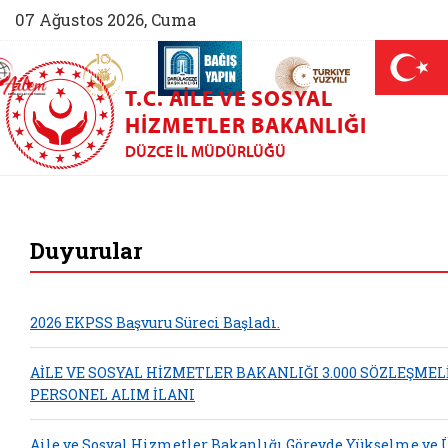
07 Ağustos 2026, Cuma
AİLEM İletişim Merkezi (yeni sekmede açılır)
Aile ve Nüfus On Yılı (yeni sekmede açılır)
Darülaceze bağış sayfası (yeni sekme
açılır)
 Aile (yeni sekmede açılır)
T.C. AILE VE SOSYAL
HIZMETLER BAKANLIĞI
DÜZCE İL MÜDÜRLÜĞÜ
Düzce Aile ve Sosya
Duyurular
2026 EKPSS Başvuru Süreci Başladı.
AİLE VE SOSYAL HİZMETLER BAKANLIĞI 3.000 SÖZLEŞMEL
PERSONEL ALIM İLANI
Aile ve Sosyal Hizmetler Bakanlığı Görevde Yükselme ve