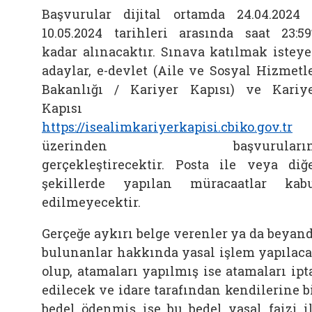
Başvurular dijital ortamda 24.04.2024
10.05.2024 tarihleri arasında saat 23:59
kadar alınacaktır. Sınava katılmak istey
adaylar, e-devlet (Aile ve Sosyal Hizmetl
Bakanlığı / Kariyer Kapısı) ve Kariy
Kapısı
https://isealimkariyerkapisi.cbiko.gov.tr
üzerinden başvuruların
gerçekleştirecektir. Posta ile veya diğ
şekillerde yapılan müracaatlar kab
edilmeyecektir.
Gerçeğe aykırı belge verenler ya da beyan
bulunanlar hakkında yasal işlem yapılac
olup, atamaları yapılmış ise atamaları ipt
edilecek ve idare tarafından kendilerine b
bedel ödenmiş ise bu bedel yasal faizi i