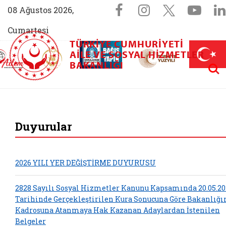
Sosyal Medya 
Facebook sayfam
Instagram s
X (Twit
You
08 Ağustos 2026,
Cumartesi
TÜRKIYE CUMHURIYETI
AİLEM İletişim Merkezi (yeni sekmede açılır)
Aile ve Nüfus On Yılı (yeni sekmede açılır)
AILE VE SOSYAL HIZMETLER
Darülaceze bağış sayfası (yeni sekme
açılır)
 Aile (yeni sekmede açılır)
Aram
BAKANLIĞI
T.C. Aile ve Sosyal 
Duyurular
2026 YILI YER DEĞİŞTİRME DUYURUSU
2828 Sayılı Sosyal Hizmetler Kanunu Kapsamında 20.05.20
Tarihinde Gerçekleştirilen Kura Sonucuna Göre Bakanlığ
Kadrosuna Atanmaya Hak Kazanan Adaylardan İstenilen
Belgeler