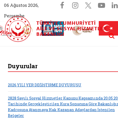
Sosyal Medya 
Facebook sayfam
Instagram s
X (Twit
You
06 Ağustos 2026,
Perşembe
TÜRKIYE CUMHURIYETI
AİLEM İletişim Merkezi (yeni sekmede açılır)
Aile ve Nüfus On Yılı (yeni sekmede açılır)
AILE VE SOSYAL HIZMETLER
Darülaceze bağış sayfası (yeni sekme
açılır)
 Aile (yeni sekmede açılır)
Aram
BAKANLIĞI
T.C. Aile ve Sosyal 
Duyurular
2026 YILI YER DEĞİŞTİRME DUYURUSU
2828 Sayılı Sosyal Hizmetler Kanunu Kapsamında 20.05.20
Tarihinde Gerçekleştirilen Kura Sonucuna Göre Bakanlığ
Kadrosuna Atanmaya Hak Kazanan Adaylardan İstenilen
Belgeler