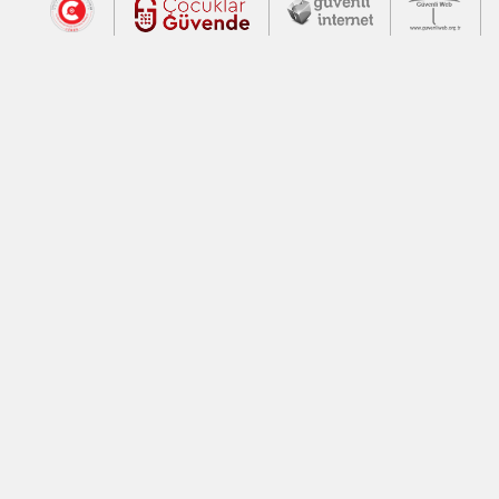
Dış Bağlantılar
Cumhurbaşkanlığı İletişim Merkezi (CİM
Çocuklar Güvende (yeni 
Güvenli İnte
Güv