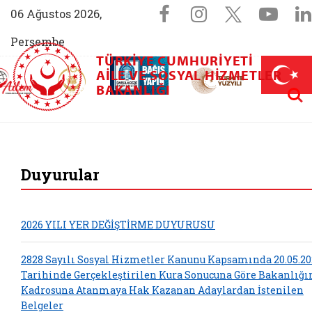
Sosyal Medya 
Facebook sayfam
Instagram s
X (Twit
You
06 Ağustos 2026,
Perşembe
TÜRKIYE CUMHURIYETI
AİLEM İletişim Merkezi (yeni sekmede açılır)
Aile ve Nüfus On Yılı (yeni sekmede açılır)
AILE VE SOSYAL HIZMETLER
Darülaceze bağış sayfası (yeni sekme
açılır)
 Aile (yeni sekmede açılır)
Aram
BAKANLIĞI
T.C. Aile ve Sosyal
Duyurular
2026 YILI YER DEĞİŞTİRME DUYURUSU
2828 Sayılı Sosyal Hizmetler Kanunu Kapsamında 20.05.20
Tarihinde Gerçekleştirilen Kura Sonucuna Göre Bakanlığ
Kadrosuna Atanmaya Hak Kazanan Adaylardan İstenilen
Belgeler