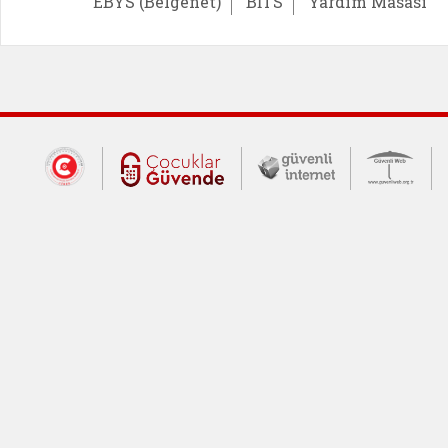
EBYS (Belgenet)
BİTS
Yardım Masası
Dış Bağlantılar
Cumhurbaşkanlığı İletişim Merkezi (CİM
Çocuklar Güvende (yeni 
Güvenli İnte
Güv