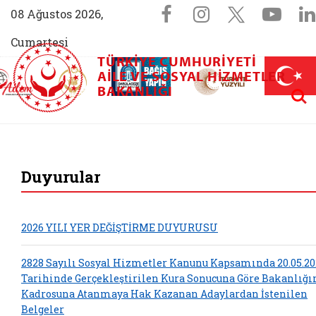
Sosyal Medya 
Facebook sayfam
Instagram s
X (Twit
You
08 Ağustos 2026,
Cumartesi
TÜRKIYE CUMHURIYETI
AİLEM İletişim Merkezi (yeni sekmede açılır)
Aile ve Nüfus On Yılı (yeni sekmede açılır)
AILE VE SOSYAL HIZMETLER
Darülaceze bağış sayfası (yeni sekme
açılır)
 Aile (yeni sekmede açılır)
Aram
BAKANLIĞI
T.C. Aile ve Sosyal 
Duyurular
2026 YILI YER DEĞİŞTİRME DUYURUSU
2828 Sayılı Sosyal Hizmetler Kanunu Kapsamında 20.05.20
Tarihinde Gerçekleştirilen Kura Sonucuna Göre Bakanlığ
Kadrosuna Atanmaya Hak Kazanan Adaylardan İstenilen
Belgeler