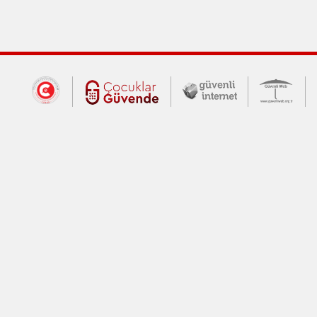
Dış Bağlantılar
Cumhurbaşkanlığı İletişim Merkezi (CİM
Çocuklar Güvende (yeni 
Güvenli İnte
Güv