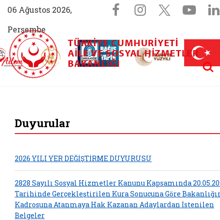
Sosyal Medya 
Facebook sayfam
Instagram s
X (Twit
You
06 Ağustos 2026,
Perşembe
TÜRKIYE CUMHURIYETI
AİLEM İletişim Merkezi (yeni sekmede açılır)
Aile ve Nüfus On Yılı (yeni sekmede açılır)
AILE VE SOSYAL HIZMETLER
Darülaceze bağış sayfası (yeni sekme
açılır)
 Aile (yeni sekmede açılır)
Aram
BAKANLIĞI
T.C. Aile ve Sosyal 
Duyurular
2026 YILI YER DEĞİŞTİRME DUYURUSU
2828 Sayılı Sosyal Hizmetler Kanunu Kapsamında 20.05.20
Tarihinde Gerçekleştirilen Kura Sonucuna Göre Bakanlığ
Kadrosuna Atanmaya Hak Kazanan Adaylardan İstenilen
Belgeler