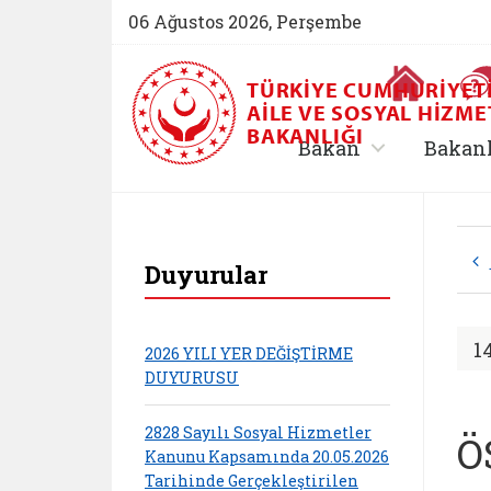
06 Ağustos 2026, Perşembe
Ana Sayfa
TÜRKIYE CUMHURIYET
AILE VE SOSYAL HIZME
BAKANLIĞI
, alt menü içe
Bakan
Bakan
T.C. Aile ve Sosyal 
Duyurular
1
2026 YILI YER DEĞİŞTİRME
DUYURUSU
2828 Sayılı Sosyal Hizmetler
Ö
Kanunu Kapsamında 20.05.2026
Tarihinde Gerçekleştirilen