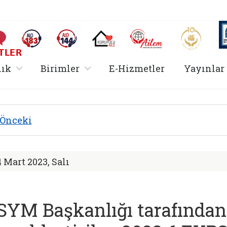
AİLEM İletişim Merkezi
Aile ve 
Sıkça Sorulan Sorular
Alo 183 (yeni sekmede açılır)
Alo 144 (yeni sekmede açılır)
Koruyucu Aile (yeni sekmede açılır)
I
TLER
rir
, alt menü içerir
, alt menü içerir
lık
Birimler
E-Hizmetler
Yayınlar
Hizmetler Bakanlığı 
Önceki
4 Mart 2023, Salı
SYM Başkanlığı tarafından