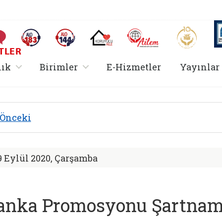
AİLEM İletişim Merkezi
Aile ve 
Sıkça Sorulan Sorular
Alo 183 (yeni sekmede açılır)
Alo 144 (yeni sekmede açılır)
Koruyucu Aile (yeni sekmede açılır)
I
TLER
rir
, alt menü içerir
, alt menü içerir
lık
Birimler
E-Hizmetler
Yayınlar
Hizmetler Bakanlığı 
Önceki
9 Eylül 2020, Çarşamba
anka Promosyonu Şartnam