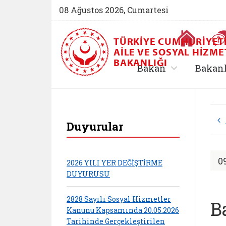
08 Ağustos 2026, Cumartesi
Ana Sayfa
TÜRKIYE CUMHURIYET
AILE VE SOSYAL HIZME
BAKANLIĞI
, alt menü içe
Bakan
Bakan
T.C. Aile ve Sosyal 
Duyurular
0
2026 YILI YER DEĞİŞTİRME
DUYURUSU
2828 Sayılı Sosyal Hizmetler
B
Kanunu Kapsamında 20.05.2026
Tarihinde Gerçekleştirilen