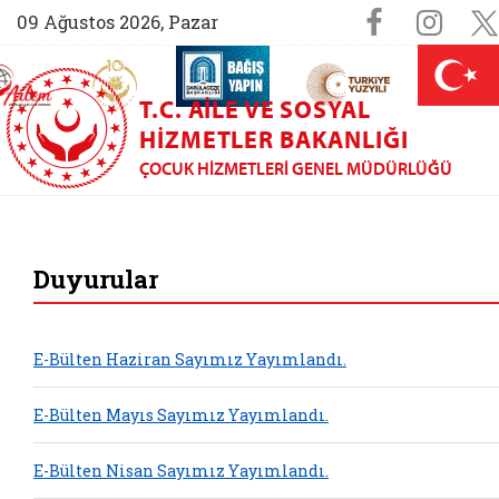
Sosyal M
Faceboo
Ins
09 Ağustos 2026, Pazar
AİLEM İletişim Merkezi (yeni sekmede açılır)
Aile ve Nüfus On Yılı (yeni sekmede açılır)
Darülaceze bağış sayfası (yeni sekme
açılır)
 Aile (yeni sekmede açılır)
T.C. AILE VE SOSYAL
HIZMETLER BAKANLIĞI
ÇOCUK HIZMETLERI GENEL MÜDÜRLÜĞÜ
Çocuk Hizmetleri G
Duyurular
E-Bülten Haziran Sayımız Yayımlandı.
E-Bülten Mayıs Sayımız Yayımlandı.
E-Bülten Nisan Sayımız Yayımlandı.