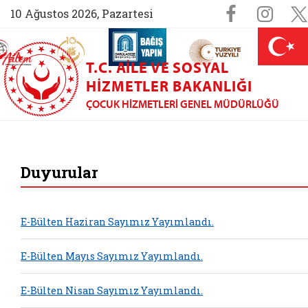
Sosyal M
Faceboo
Ins
10 Ağustos 2026, Pazartesi
AİLEM İletişim Merkezi (yeni sekmede açılır)
Aile ve Nüfus On Yılı (yeni sekmede açılır)
Darülaceze bağış sayfası (yeni sekme
açılır)
 Aile (yeni sekmede açılır)
T.C. AILE VE SOSYAL
HIZMETLER BAKANLIĞI
ÇOCUK HIZMETLERI GENEL MÜDÜRLÜĞÜ
Çocuk Hizmetleri G
Duyurular
E-Bülten Haziran Sayımız Yayımlandı.
E-Bülten Mayıs Sayımız Yayımlandı.
E-Bülten Nisan Sayımız Yayımlandı.