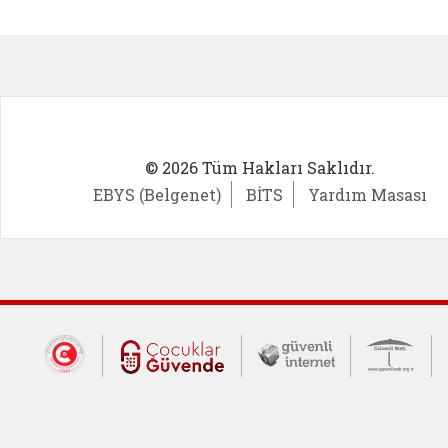
Kadın Girişimci (yeni sekmede açıl
İlk Öğ
© 2026 Tüm Hakları Saklıdır.
EBYS (Belgenet)
BİTS
Yardım Masası
Dış Bağlantılar
Cumhurbaşkanlığı İletişim Merkezi (CİM
Çocuklar Güvende (yeni 
Güvenli İnte
Güv