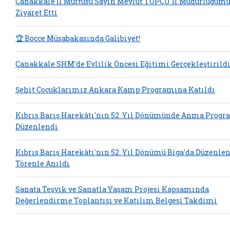
Çanakkale İl Müftüsü Sayın Mevlüt TOPÇU İl Müdürlüğüm
Ziyaret Etti
🏆 Bocce Müsabakasında Galibiyet!
Çanakkale SHM'de Evlilik Öncesi Eğitimi Gerçekleştirild
Şehit Çocuklarımız Ankara Kamp Programına Katıldı
Kıbrıs Barış Harekâtı'nın 52. Yıl Dönümünde Anma Progr
Düzenlendi
Kıbrıs Barış Harekâtı'nın 52. Yıl Dönümü Biga'da Düzenle
Törenle Anıldı
Sanata Teşvik ve Sanatla Yaşam Projesi Kapsamında
Değerlendirme Toplantısı ve Katılım Belgesi Takdimi