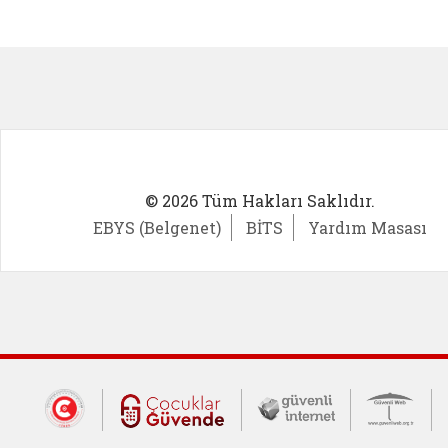
Kadın Girişimci (yeni sekmede açıl
İlk Öğ
© 2026 Tüm Hakları Saklıdır.
EBYS (Belgenet)
BİTS
Yardım Masası
Dış Bağlantılar
Cumhurbaşkanlığı İletişim Merkezi (CİM
Çocuklar Güvende (yeni 
Güvenli İnte
Güv