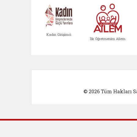
Kadın Girişimci
İlk Öğretmenim Ailem
Kadın Girişimci (yeni sekmed
İlk Öğretm
© 2026 Tüm Hakları Sa
Dış Bağlantılar