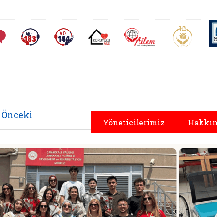
AİLEM İletişim Merkezi
Aile ve 
Sıkça Sorulan Sorular
Alo 183 (yeni sekmede açılır)
Alo 144 (yeni sekmede açılır)
Koruyucu Aile (yeni sekmede açılır)
Önceki
Yöneticilerimiz
Hakkım