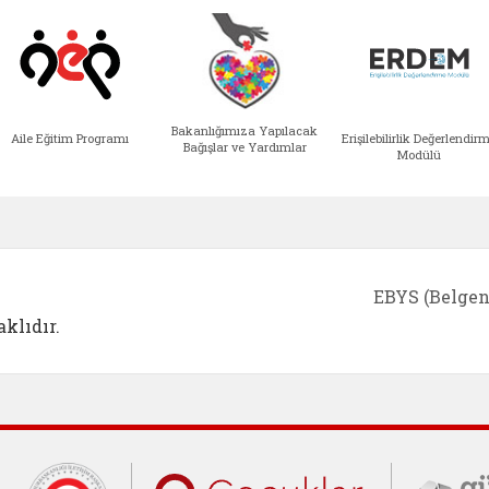
Bakanlığımıza Yapılacak
Aile Eğitim Programı
Erişilebilirlik Değerlendir
Bağışlar ve Yardımlar
Modülü
e açılır)
enim Ailem (yeni sekmede açılır)
Aile Eğitim Programı (yeni sekmede açılır
Bakanlığımıza Yapılacak 
Erişile
EBYS (Belgen
klıdır.
Cumhurbaşkanlığı İletişim Merkezi (C
Çocuklar Gü