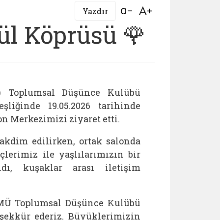
Bağlantıyı aç
Bağlantıyı aç
Yazdır
nül Köprüsü 🌹
Ü) Toplumsal Düşünce Kulübü
şliğinde 19.05.2026 tarihinde
n Merkezimizi ziyaret etti.
akdim edilirken, ortak salonda
çlerimiz ile yaşlılarımızın bir
dı, kuşaklar arası iletişim
ÇOMÜ Toplumsal Düşünce Kulübü
eşekkür ederiz. Büyüklerimizin