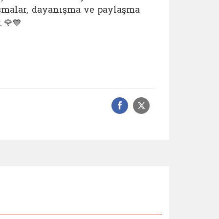
şmalar, dayanışma ve paylaşma
 🌹💙
Facebook üzerinde
Sosyal medyad