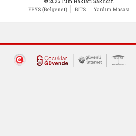
© 2026 Tüm Hakları Saklıdır.
EBYS (Belgenet)
BİTS
Yardım Masası
Dış Bağlantılar
Cumhurbaşkanlığı İletişim Merkezi (CİM
Çocuklar Güvende (yeni 
Güvenli İnte
Güv