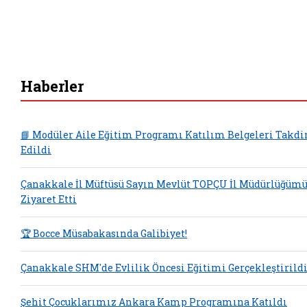
Haberler
📘 Modüler Aile Eğitim Programı Katılım Belgeleri Takd
Edildi
Çanakkale İl Müftüsü Sayın Mevlüt TOPÇU İl Müdürlüğüm
Ziyaret Etti
🏆 Bocce Müsabakasında Galibiyet!
Çanakkale SHM'de Evlilik Öncesi Eğitimi Gerçekleştirild
Şehit Çocuklarımız Ankara Kamp Programına Katıldı