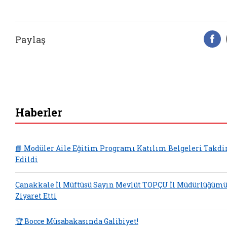
Paylaş
F
Haberler
📘 Modüler Aile Eğitim Programı Katılım Belgeleri Takd
Edildi
Çanakkale İl Müftüsü Sayın Mevlüt TOPÇU İl Müdürlüğüm
Ziyaret Etti
🏆 Bocce Müsabakasında Galibiyet!