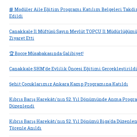
📘 Modüler Aile Eğitim Programı Katılım Belgeleri Takd
Edildi
Çanakkale İl Müftüsü Sayın Mevlüt TOPÇU İl Müdürlüğüm
Ziyaret Etti
🏆 Bocce Müsabakasında Galibiyet!
Çanakkale SHM'de Evlilik Öncesi Eğitimi Gerçekleştirild
Şehit Çocuklarımız Ankara Kamp Programına Katıldı
Kıbrıs Barış Harekâtı'nın 52. Yıl Dönümünde Anma Progr
Düzenlendi
Kıbrıs Barış Harekâtı'nın 52. Yıl Dönümü Biga'da Düzenle
Törenle Anıldı