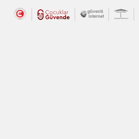
Dış Bağlantılar
Cumhurbaşkanlığı İletişim Merkezi (CİM
Çocuklar Güvende (yeni 
Güvenli İnte
Güv