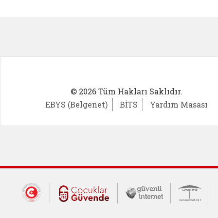
Kadın Girişimci (yeni sekmede açıl
İlk Öğ
© 2026 Tüm Hakları Saklıdır.
EBYS (Belgenet)
BİTS
Yardım Masası
Dış Bağlantılar
Cumhurbaşkanlığı İletişim Merkezi (CİM
Çocuklar Güvende (yeni 
Güvenli İnte
Güv