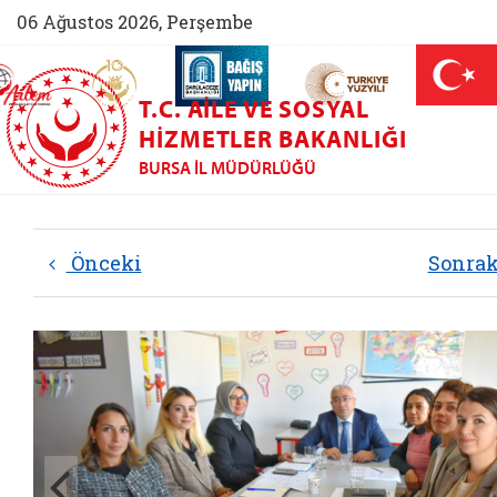
06 Ağustos 2026, Perşembe
AİLEM İletişim Merkezi (yeni sekmede açılır)
Aile ve Nüfus On Yılı (yeni sekmede açılır)
Darülaceze bağış sayfası (yeni sekme
açılır)
 Aile (yeni sekmede açılır)
T.C. AILE VE SOSYAL
HIZMETLER BAKANLIĞI
BURSA İL MÜDÜRLÜĞÜ
Önceki
Sonra