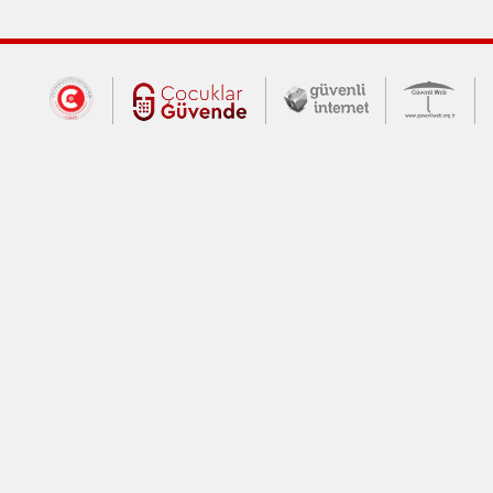
Dış Bağlantılar
Cumhurbaşkanlığı İletişim Merkezi (CİM
Çocuklar Güvende (yeni 
Güvenli İnte
Güv