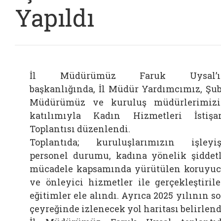
Yapıldı
İl Müdürümüz Faruk Uysal’ı
başkanlığında, İl Müdür Yardımcımız, Şu
Müdürümüz ve kuruluş müdürlerimiz
katılımıyla Kadın Hizmetleri İstişa
Toplantısı düzenlendi.
Bağlantıyı aç
Toplantıda; kuruluşlarımızın işleyiş
personel durumu, kadına yönelik şiddet
mücadele kapsamında yürütülen koruyu
ve önleyici hizmetler ile gerçekleştiril
eğitimler ele alındı. Ayrıca 2025 yılının s
çeyreğinde izlenecek yol haritası belirlend