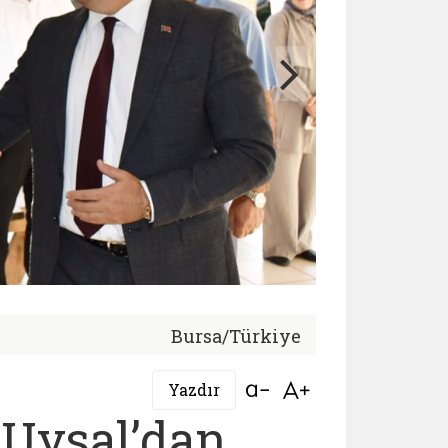
Bursa/Türkiye
Bağlantıyı aç
Bağlantıyı aç
Yazdır
 Uysal’dan