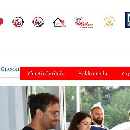
AİLEM İletişim Merkezi
Aile ve 
Sıkça Sorulan Sorular
Alo 183 (yeni sekmede açılır)
Alo 144 (yeni sekmede açılır)
Koruyucu Aile (yeni sekmede açılır)
Önceki
Yöneticilerimiz
Hakkımızda
Yay