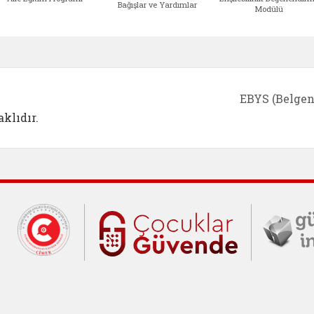
Bağışlar ve Yardımlar
Modülü
e açılır)
enim Ailem (yeni sekmede açılır)
Aile Eğitim Programı (yeni sekmede açılır
Bakanlığımıza Yapılacak 
Erişile
EBYS (Belgen
klıdır.
Cumhurbaşkanlığı İletişim Merkezi (C
Çocuklar Gü