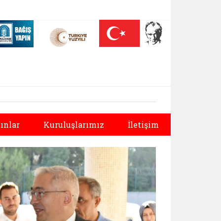
 (yeni sekmede açılır)
Nüfus On Yılı (yeni sekmede açılır)
Darülaceze bağış sayfası (yeni sekmede açılır)
Sonraki
ınlar
Kuruluşlarımız
İletişim