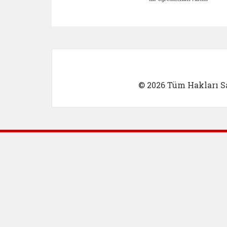
Kadın Girişimci (yeni sekmed
İlk Öğretm
© 2026 Tüm Hakları Sa
Dış Bağlantılar