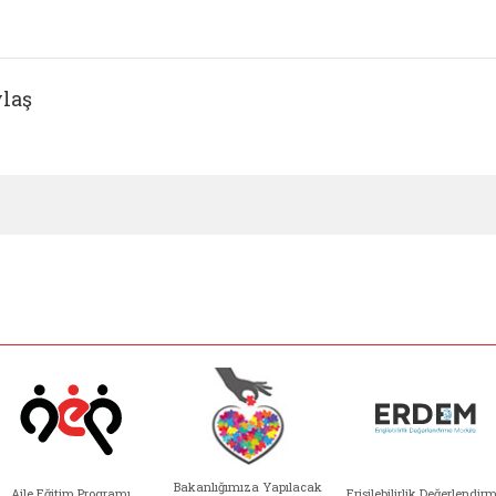
laş
Bakanlığımıza Yapılacak
Aile Eğitim Programı
Erişilebilirlik Değerlendir