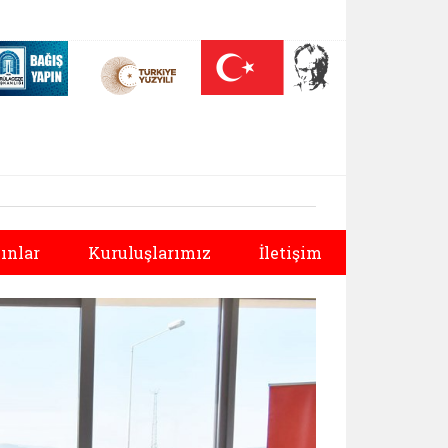
 (yeni sekmede açılır)
Nüfus On Yılı (yeni sekmede açılır)
Darülaceze bağış sayfası (yeni sekmede açılır)
Sonraki
ınlar
Kuruluşlarımız
İletişim