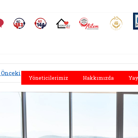
AİLEM İletişim Merkezi
Aile ve 
Sıkça Sorulan Sorular
Alo 183 (yeni sekmede açılır)
Alo 144 (yeni sekmede açılır)
Koruyucu Aile (yeni sekmede açılır)
Önceki
Yöneticilerimiz
Hakkımızda
Yay