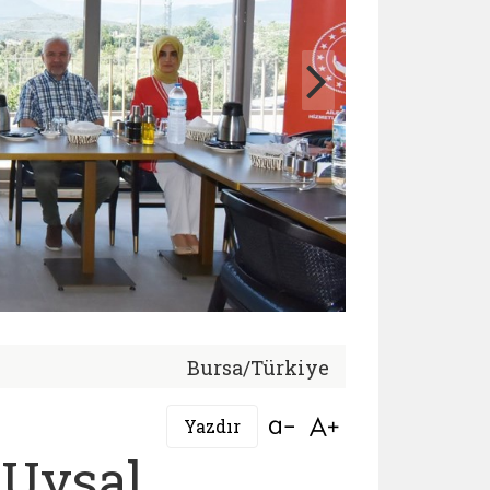
Bursa/Türkiye
Bağlantıyı aç
Bağlantıyı aç
Yazdır
 Uysal