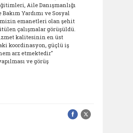
ğitimleri, Aile Danışmanlığı
de Bakım Yardımı ve Sosyal
imizin emanetleri olan şehit
ütülen çalışmalar görüşüldü.
met kalitesinin en üst
aki koordinasyon, güçlü iş
nem arz etmektedir"
yapılması ve görüş
Facebook üzerinde
Sosyal medyad