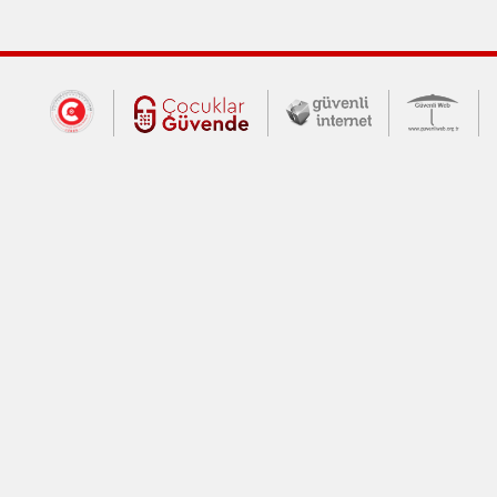
Dış Bağlantılar
Cumhurbaşkanlığı İletişim Merkezi (CİM
Çocuklar Güvende (yeni 
Güvenli İnte
Güv