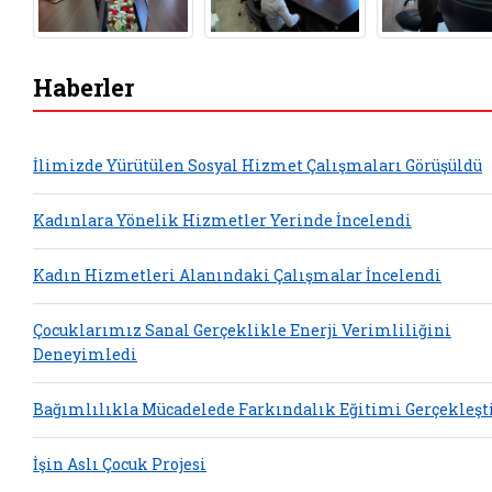
Haberler
İlimizde Yürütülen Sosyal Hizmet Çalışmaları Görüşüldü
Kadınlara Yönelik Hizmetler Yerinde İncelendi
Kadın Hizmetleri Alanındaki Çalışmalar İncelendi
Çocuklarımız Sanal Gerçeklikle Enerji Verimliliğini
Deneyimledi
Bağımlılıkla Mücadelede Farkındalık Eğitimi Gerçekleşti
İşin Aslı Çocuk Projesi