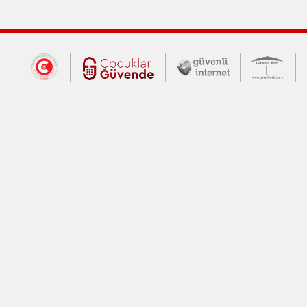
Dış Bağlantılar
Cumhurbaşkanlığı İletişim Merkezi (CİM
Çocuklar Güvende (yeni 
Güvenli İnte
Güv