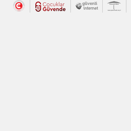
Dış Bağlantılar
Cumhurbaşkanlığı İletişim Merkezi (CİM
Çocuklar Güvende (yeni 
Güvenli İnte
Güv