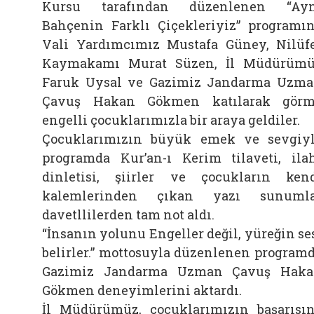
Kursu tarafından düzenlenen “Ayn
Bahçenin Farklı Çiçekleriyiz” programı
Vali Yardımcımız Mustafa Güney, Nilüf
Bağlantıyı aç
Kaymakamı
Murat Süzen, İl Müdürüm
Faruk Uysal ve Gazimiz Jandarma Uzm
Çavuş Hakan Gökmen katılarak gör
engelli çocuklarımızla bir araya geldiler.
Çocuklarımızın büyük emek ve sevgiy
programda Kur’an-ı Kerim tilaveti, ila
dinletisi, şiirler ve çocukların ken
kalemlerinden çıkan yazı sunumla
davetllilerden tam not aldı.
“İnsanın yolunu Engeller değil, yüreğin se
belirler.” mottosuyla düzenlenen program
Gazimiz Jandarma Uzman Çavuş Hak
Gökmen deneyimlerini aktardı.
İl Müdürümüz, çocuklarımızın başarısı