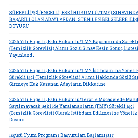
SÜREKLİ İŞÇİ (ENGELLİ, ESKİ HÜKÜMLÜ/TMY) SINAVIND
BAŞARILI OLAN ADAYLARDAN İSTENİLEN BELGELERE İLİŞ
DUYURU
2025 Yılı Engelli, Eski Hükümlü/TMY Kapsamında Sürekli 
(Temizlik Görevlisi) Alımı Sözlü Sınav Kesin Sonuç Listes
Yayınlandı
2025 Yılı Engelli, Eski Hükümlü/TMY İstihdamına Yöneli
Sürekli İşçi (Temizlik Görevlisi) Alımı Hakkında Sözlü S
Girmeye Hak Kazanan Adayların Dikkatine
2025 Yılı Engelli, Eski Hükümlü/Terörle Mücadelede Malu
Sayılmayacak Şekilde Yaralananların (TMY) Sürekli İşçi
(Temizlik Görevlisi) Olarak İstihdam Edilmesine Yönelik
Duyuru
İşgücü Uyum Programı Başvuruları Başlamıştır