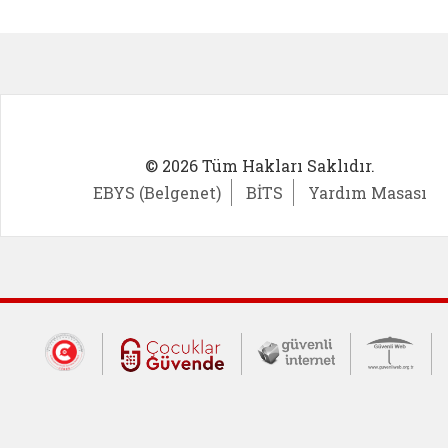
Kadın Girişimci (yeni sekmede açıl
İlk Öğ
© 2026 Tüm Hakları Saklıdır.
EBYS (Belgenet)
BİTS
Yardım Masası
Dış Bağlantılar
Cumhurbaşkanlığı İletişim Merkezi (CİM
Çocuklar Güvende (yeni 
Güvenli İnte
Güv