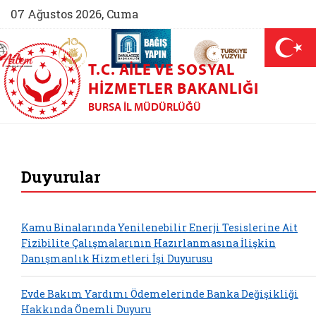
07 Ağustos 2026, Cuma
AİLEM İletişim Merkezi (yeni sekmede açılır)
Aile ve Nüfus On Yılı (yeni sekmede açılır)
Darülaceze bağış sayfası (yeni sekme
açılır)
 Aile (yeni sekmede açılır)
T.C. AILE VE SOSYAL
HIZMETLER BAKANLIĞI
BURSA İL MÜDÜRLÜĞÜ
Bursa Aile ve Sosya
Duyurular
Kamu Binalarında Yenilenebilir Enerji Tesislerine Ait
Fizibilite Çalışmalarının Hazırlanmasına İlişkin
Danışmanlık Hizmetleri İşi Duyurusu
Evde Bakım Yardımı Ödemelerinde Banka Değişikliği
Hakkında Önemli Duyuru