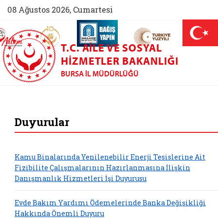
08 Ağustos 2026, Cumartesi
AİLEM İletişim Merkezi (yeni sekmede açılır)
Aile ve Nüfus On Yılı (yeni sekmede açılır)
Darülaceze bağış sayfası (yeni sekme
açılır)
 Aile (yeni sekmede açılır)
T.C. AILE VE SOSYAL
HIZMETLER BAKANLIĞI
BURSA İL MÜDÜRLÜĞÜ
Bursa Aile ve Sosya
Duyurular
Kamu Binalarında Yenilenebilir Enerji Tesislerine Ait
Fizibilite Çalışmalarının Hazırlanmasına İlişkin
Danışmanlık Hizmetleri İşi Duyurusu
Evde Bakım Yardımı Ödemelerinde Banka Değişikliği
Hakkında Önemli Duyuru