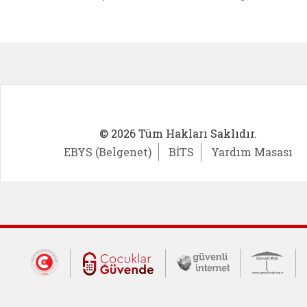
Kadın Girişimci (yeni sekmede açıl
İlk Öğ
© 2026 Tüm Hakları Saklıdır.
EBYS (Belgenet)
BİTS
Yardım Masası
Dış Bağlantılar
Cumhurbaşkanlığı İletişim Merkezi (CİM
Çocuklar Güvende (yeni 
Güvenli İnte
Güv