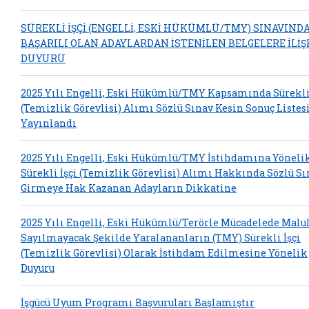
SÜREKLİ İŞÇİ (ENGELLİ, ESKİ HÜKÜMLÜ/TMY) SINAVIND
BAŞARILI OLAN ADAYLARDAN İSTENİLEN BELGELERE İLİŞ
DUYURU
2025 Yılı Engelli, Eski Hükümlü/TMY Kapsamında Sürekli 
(Temizlik Görevlisi) Alımı Sözlü Sınav Kesin Sonuç Listes
Yayınlandı
2025 Yılı Engelli, Eski Hükümlü/TMY İstihdamına Yöneli
Sürekli İşçi (Temizlik Görevlisi) Alımı Hakkında Sözlü S
Girmeye Hak Kazanan Adayların Dikkatine
2025 Yılı Engelli, Eski Hükümlü/Terörle Mücadelede Malu
Sayılmayacak Şekilde Yaralananların (TMY) Sürekli İşçi
(Temizlik Görevlisi) Olarak İstihdam Edilmesine Yönelik
Duyuru
İşgücü Uyum Programı Başvuruları Başlamıştır