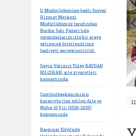
İl Müdürlüğümüze bağlı Sosyal
Hizmet Merkezi
Müdürlüğümüz tarafından
Burdur Salı Pazarı’nda
vatandaşlarımızla bir araya
gelinerek bilgilendirme
faaliyeti gerçekleştirildi.
Sayın Valimiz Tülay BAYDAR
BİLGİHAN, aile ziyaretleri
kapsamında;
Cumhurbaşkanımızın
kararıyla ilan edilen Aile ve
1
Nüfus 10 Yılı (2026-2035)
kapsamında
Y
Başpınar Köyü’nde