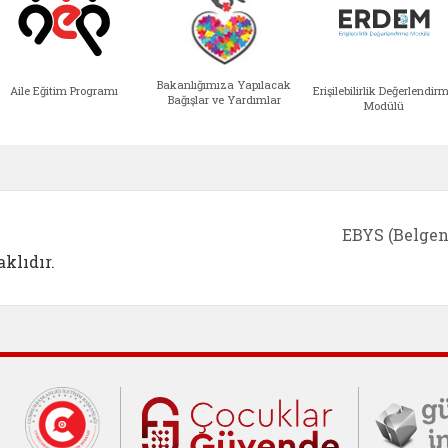
Bakanlığımıza Yapılacak
Aile Eğitim Programı
Erişilebilirlik Değerlendir
Bağışlar ve Yardımlar
Modülü
e açılır)
enim Ailem (yeni sekmede açılır)
Aile Eğitim Programı (yeni sekmede açılır
Bakanlığımıza Yapılacak 
Erişile
EBYS (Belgen
klıdır.
Cumhurbaşkanlığı İletişim Merkezi (C
Çocuklar Gü