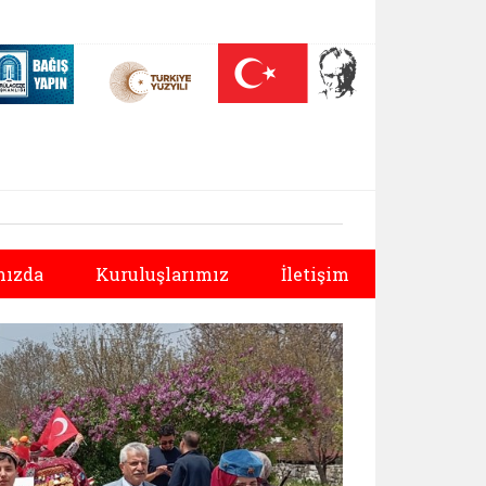
 (yeni sekmede açılır)
Nüfus On Yılı (yeni sekmede açılır)
Darülaceze bağış sayfası (yeni sekmede açılır)
Sonraki
ızda
Kuruluşlarımız
İletişim