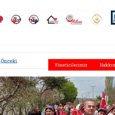
AİLEM İletişim Merkezi
Aile ve 
Sıkça Sorulan Sorular
Alo 183 (yeni sekmede açılır)
Alo 144 (yeni sekmede açılır)
Koruyucu Aile (yeni sekmede açılır)
Önceki
Yöneticilerimiz
Hakkım