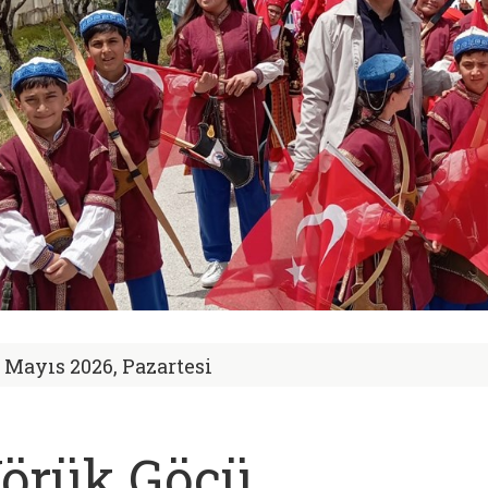
1 Mayıs 2026, Pazartesi
örük Göçü